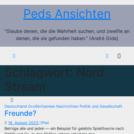
Zum
Peds Ansichten
Inhalt
springen
"Glaube denen, die die Wahrheit suchen, und zweifle an
denen, die sie gefunden haben." (André Gide)
Schlagwort:
Nord
Stream
Deutschland
Großbritannien
Nachrichten
Politik und Gesellschaft
Freunde?
18. August 2023
Ped
Betrüge alle und jeden — ein Beispiel für gelebte Spieltheorie nach