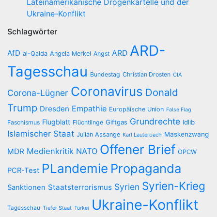
Lateinamerikanische Drogenkartelle und der
Ukraine-Konflikt
Schlagwörter
ARD-
AfD
ARD
al-Qaida
Angela Merkel
Angst
Tagesschau
Bundestag
Christian Drosten
CIA
Coronavirus
Donald
Corona-Lügner
Trump
Empathie
Dresden
Europäische Union
False Flag
Grundrechte
Flugblatt
Giftgas
Idlib
Faschismus
Flüchtlinge
Islamischer Staat
Maskenzwang
Julian Assange
Karl Lauterbach
Offener Brief
Medienkritik
NATO
MDR
OPCW
PLandemie
Propaganda
PCR-Test
Syrien-Krieg
Syrien
Staatsterrorismus
Sanktionen
Ukraine-Konflikt
Tagesschau
Tiefer Staat
Türkei