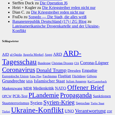
Steffen Duck
zu
Die Operation J6
Heiri + Kugler
zu
Die Kriegstreiber reden nicht nur
Dian C.
zu
Die Kriegstreiber reden nicht nur
FraDa
zu
Songdo — Die Stadt, die alles weiß
Bananenrepublik Deutschland (17) | ZG Blog
zu
Lateinamerikanische Drogenkartelle und der Ukraine-
Konflikt
Schlagwörter
ARD-
AfD
ARD
al-Qaida
Angela Merkel
Angst
Tagesschau
Corona-Lügner
Bundestag
Christian Drosten
CIA
Coronavirus
Donald Trump
Dresden
Empathie
Flugblatt
Giftgas
Europäische Union
Faschismus
Flüchtlinge
False Flag
Grundrechte
Islamischer Staat
Idlib
Julian Assange
Karl Lauterbach
Offener Brief
Medienkritik
MDR
NATO
Maskenzwang
PLandemie
Propaganda
PCR-Test
Sanktionen
OPCW
Syrien-Krieg
Syrien
Staatsterrorismus
Tagesschau
Tiefer Staat
Ukraine-Konflikt
Verantwortung
UNO
Türkei
ZDF