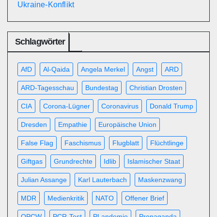
Ukraine-Konflikt
Schlagwörter
AfD
Al-Qaida
Angela Merkel
Angst
ARD
ARD-Tagesschau
Bundestag
Christian Drosten
CIA
Corona-Lügner
Coronavirus
Donald Trump
Dresden
Empathie
Europäische Union
False Flag
Faschismus
Flugblatt
Flüchtlinge
Giftgas
Grundrechte
Idlib
Islamischer Staat
Julian Assange
Karl Lauterbach
Maskenzwang
MDR
Medienkritik
NATO
Offener Brief
OPCW
PCR-Test
PLandemie
Propaganda