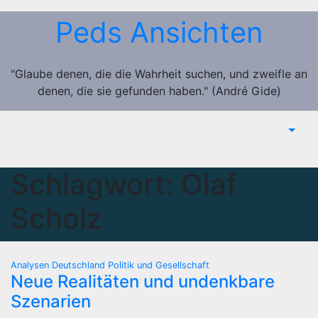
Zum
Peds Ansichten
Inhalt
springen
"Glaube denen, die die Wahrheit suchen, und zweifle an
denen, die sie gefunden haben." (André Gide)
Schlagwort:
Olaf
Scholz
Analysen
Deutschland
Politik und Gesellschaft
Neue Realitäten und undenkbare
Szenarien