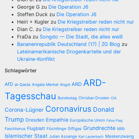
George G
zu
Die Operation J6
Steffen Duck
zu
Die Operation J6
Heiri + Kugler
zu
Die Kriegstreiber reden nicht nur
Dian C.
zu
Die Kriegstreiber reden nicht nur
FraDa
zu
Songdo — Die Stadt, die alles weiß
Bananenrepublik Deutschland (17) | ZG Blog
zu
Lateinamerikanische Drogenkartelle und der
Ukraine-Konflikt
Schlagwörter
ARD-
AfD
ARD
al-Qaida
Angela Merkel
Angst
Tagesschau
Bundestag
Christian Drosten
CIA
Coronavirus
Donald
Corona-Lügner
Trump
Empathie
Dresden
Europäische Union
False Flag
Grundrechte
Flugblatt
Giftgas
Idlib
Faschismus
Flüchtlinge
Islamischer Staat
Maskenzwang
Julian Assange
Karl Lauterbach