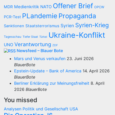
Offener Brief
Medienkritik
NATO
MDR
OPCW
PLandemie
Propaganda
PCR-Test
Syrien-Krieg
Syrien
Staatsterrorismus
Sanktionen
Ukraine-Konflikt
Tagesschau
Tiefer Staat
Türkei
Verantwortung
UNO
ZDF
Newsfeed – Blauer Bote
Mars und Venus verkaufen
23. Juni 2026
BlauerBote
Epstein-Update – Bank of America
14. April 2026
BlauerBote
Berliner Erklärung zur Meinungsfreiheit
8. April
2026
BlauerBote
You missed
Analysen
Politik und Gesellschaft
USA