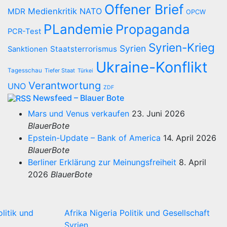
Offener Brief
Medienkritik
NATO
MDR
OPCW
PLandemie
Propaganda
PCR-Test
Syrien-Krieg
Syrien
Staatsterrorismus
Sanktionen
Ukraine-Konflikt
Tagesschau
Tiefer Staat
Türkei
Verantwortung
UNO
ZDF
Newsfeed – Blauer Bote
Mars und Venus verkaufen
23. Juni 2026
BlauerBote
Epstein-Update – Bank of America
14. April 2026
BlauerBote
Berliner Erklärung zur Meinungsfreiheit
8. April
2026
BlauerBote
olitik und
Afrika
Nigeria
Politik und Gesellschaft
Syrien