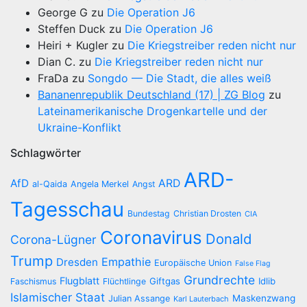
George G
zu
Die Operation J6
Steffen Duck
zu
Die Operation J6
Heiri + Kugler
zu
Die Kriegstreiber reden nicht nur
Dian C.
zu
Die Kriegstreiber reden nicht nur
FraDa
zu
Songdo — Die Stadt, die alles weiß
Bananenrepublik Deutschland (17) | ZG Blog
zu
Lateinamerikanische Drogenkartelle und der
Ukraine-Konflikt
Schlagwörter
ARD-
AfD
ARD
al-Qaida
Angela Merkel
Angst
Tagesschau
Bundestag
Christian Drosten
CIA
Coronavirus
Donald
Corona-Lügner
Trump
Empathie
Dresden
Europäische Union
False Flag
Grundrechte
Flugblatt
Giftgas
Idlib
Faschismus
Flüchtlinge
Islamischer Staat
Maskenzwang
Julian Assange
Karl Lauterbach