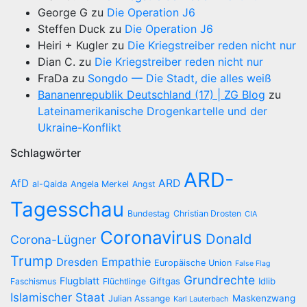
George G
zu
Die Operation J6
Steffen Duck
zu
Die Operation J6
Heiri + Kugler
zu
Die Kriegstreiber reden nicht nur
Dian C.
zu
Die Kriegstreiber reden nicht nur
FraDa
zu
Songdo — Die Stadt, die alles weiß
Bananenrepublik Deutschland (17) | ZG Blog
zu
Lateinamerikanische Drogenkartelle und der
Ukraine-Konflikt
Schlagwörter
ARD-
AfD
ARD
al-Qaida
Angela Merkel
Angst
Tagesschau
Bundestag
Christian Drosten
CIA
Coronavirus
Donald
Corona-Lügner
Trump
Empathie
Dresden
Europäische Union
False Flag
Grundrechte
Flugblatt
Giftgas
Idlib
Faschismus
Flüchtlinge
Islamischer Staat
Maskenzwang
Julian Assange
Karl Lauterbach