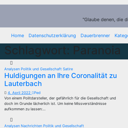
Zum
Inhalt
springen
"Glaube denen, die d
Home
Datenschutzerklärung
Dauerbrenner
Kateg
Schlagwort:
Paranoia
Analysen
Politik und Gesellschaft
Satire
Huldigungen an Ihre Coronalität zu
Lauterbach
4. April 2022
Ped
Von einem Politdarsteller, der gefährlich für die Gesellschaft und
doch im Grunde lächerlich ist. Um keine Missverständnisse
aufkommen zu lassen:…
Analysen
Nachrichten
Politik und Gesellschaft