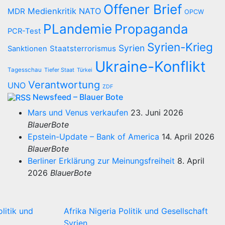
Offener Brief
Medienkritik
NATO
MDR
OPCW
PLandemie
Propaganda
PCR-Test
Syrien-Krieg
Syrien
Staatsterrorismus
Sanktionen
Ukraine-Konflikt
Tagesschau
Tiefer Staat
Türkei
Verantwortung
UNO
ZDF
Newsfeed – Blauer Bote
Mars und Venus verkaufen
23. Juni 2026
BlauerBote
Epstein-Update – Bank of America
14. April 2026
BlauerBote
Berliner Erklärung zur Meinungsfreiheit
8. April
2026
BlauerBote
olitik und
Afrika
Nigeria
Politik und Gesellschaft
Syrien