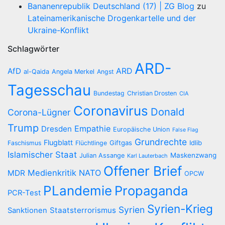
Bananenrepublik Deutschland (17) | ZG Blog
zu
Lateinamerikanische Drogenkartelle und der
Ukraine-Konflikt
Schlagwörter
ARD-
AfD
ARD
al-Qaida
Angela Merkel
Angst
Tagesschau
Bundestag
Christian Drosten
CIA
Coronavirus
Donald
Corona-Lügner
Trump
Empathie
Dresden
Europäische Union
False Flag
Grundrechte
Flugblatt
Giftgas
Idlib
Faschismus
Flüchtlinge
Islamischer Staat
Maskenzwang
Julian Assange
Karl Lauterbach
Offener Brief
Medienkritik
NATO
MDR
OPCW
PLandemie
Propaganda
PCR-Test
Syrien-Krieg
Syrien
Staatsterrorismus
Sanktionen