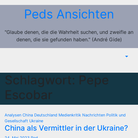
Zum
Peds Ansichten
Inhalt
springen
"Glaube denen, die die Wahrheit suchen, und zweifle an
denen, die sie gefunden haben." (André Gide)
Schlagwort:
Pepe
Escobar
Analysen
China
Deutschland
Medienkritik
Nachrichten
Politik und
Gesellschaft
Ukraine
China als Vermittler in der Ukraine?
24. Mai 2023
Ped