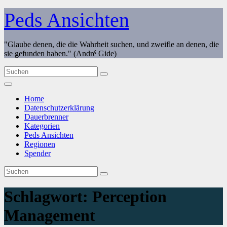
Zum
Peds Ansichten
Inhalt
springen
"Glaube denen, die die Wahrheit suchen, und zweifle an denen, die
sie gefunden haben." (André Gide)
Home
Datenschutzerklärung
Dauerbrenner
Kategorien
Peds Ansichten
Regionen
Spender
Schlagwort:
Perception
Management