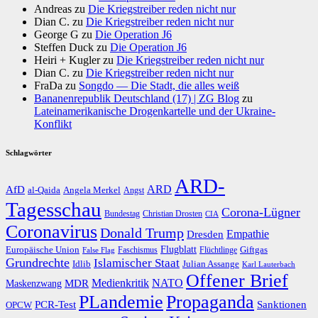
Andreas
zu
Die Kriegstreiber reden nicht nur
Dian C.
zu
Die Kriegstreiber reden nicht nur
George G
zu
Die Operation J6
Steffen Duck
zu
Die Operation J6
Heiri + Kugler
zu
Die Kriegstreiber reden nicht nur
Dian C.
zu
Die Kriegstreiber reden nicht nur
FraDa
zu
Songdo — Die Stadt, die alles weiß
Bananenrepublik Deutschland (17) | ZG Blog
zu
Lateinamerikanische Drogenkartelle und der Ukraine-
Konflikt
Schlagwörter
ARD-
AfD
ARD
al-Qaida
Angela Merkel
Angst
Tagesschau
Corona-Lügner
Bundestag
Christian Drosten
CIA
Coronavirus
Donald Trump
Dresden
Empathie
Flugblatt
Giftgas
Europäische Union
Faschismus
Flüchtlinge
False Flag
Grundrechte
Islamischer Staat
Idlib
Julian Assange
Karl Lauterbach
Offener Brief
Medienkritik
MDR
NATO
Maskenzwang
PLandemie
Propaganda
PCR-Test
Sanktionen
OPCW