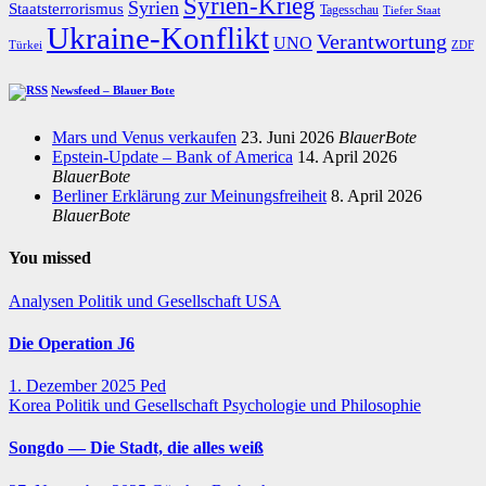
Syrien-Krieg
Syrien
Staatsterrorismus
Tagesschau
Tiefer Staat
Ukraine-Konflikt
Verantwortung
UNO
Türkei
ZDF
Newsfeed – Blauer Bote
Mars und Venus verkaufen
23. Juni 2026
BlauerBote
Epstein-Update – Bank of America
14. April 2026
BlauerBote
Berliner Erklärung zur Meinungsfreiheit
8. April 2026
BlauerBote
You missed
Analysen
Politik und Gesellschaft
USA
Die Operation J6
1. Dezember 2025
Ped
Korea
Politik und Gesellschaft
Psychologie und Philosophie
Songdo — Die Stadt, die alles weiß