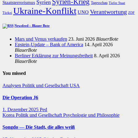
Syrien-Krieg
Syrien
Staatsterrorismus
Tagesschau
Tiefer Staat
Ukraine-Konflikt
Verantwortung
UNO
Türkei
ZDF
Newsfeed – Blauer Bote
Mars und Venus verkaufen
23. Juni 2026
BlauerBote
Epstein-Update – Bank of America
14. April 2026
BlauerBote
Berliner Erklärung zur Meinungsfreiheit
8. April 2026
BlauerBote
You missed
Analysen
Politik und Gesellschaft
USA
Die Operation J6
1. Dezember 2025
Ped
Korea
Politik und Gesellschaft
Psychologie und Philosophie
Songdo — Die Stadt, die alles weiß