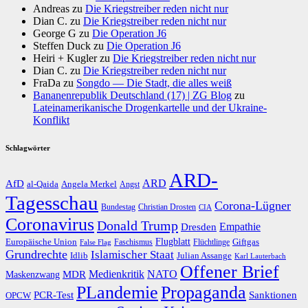
Andreas
zu
Die Kriegstreiber reden nicht nur
Dian C.
zu
Die Kriegstreiber reden nicht nur
George G
zu
Die Operation J6
Steffen Duck
zu
Die Operation J6
Heiri + Kugler
zu
Die Kriegstreiber reden nicht nur
Dian C.
zu
Die Kriegstreiber reden nicht nur
FraDa
zu
Songdo — Die Stadt, die alles weiß
Bananenrepublik Deutschland (17) | ZG Blog
zu
Lateinamerikanische Drogenkartelle und der Ukraine-
Konflikt
Schlagwörter
ARD-
AfD
ARD
al-Qaida
Angela Merkel
Angst
Tagesschau
Corona-Lügner
Bundestag
Christian Drosten
CIA
Coronavirus
Donald Trump
Dresden
Empathie
Flugblatt
Giftgas
Europäische Union
Faschismus
Flüchtlinge
False Flag
Grundrechte
Islamischer Staat
Idlib
Julian Assange
Karl Lauterbach
Offener Brief
Medienkritik
MDR
NATO
Maskenzwang
PLandemie
Propaganda
PCR-Test
Sanktionen
OPCW