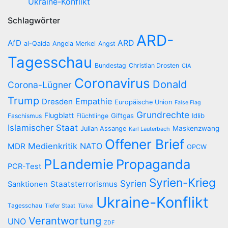
Ukraine-Konflikt
Schlagwörter
ARD-
AfD
ARD
al-Qaida
Angela Merkel
Angst
Tagesschau
Bundestag
Christian Drosten
CIA
Coronavirus
Donald
Corona-Lügner
Trump
Empathie
Dresden
Europäische Union
False Flag
Grundrechte
Flugblatt
Giftgas
Idlib
Faschismus
Flüchtlinge
Islamischer Staat
Maskenzwang
Julian Assange
Karl Lauterbach
Offener Brief
Medienkritik
NATO
MDR
OPCW
PLandemie
Propaganda
PCR-Test
Syrien-Krieg
Syrien
Staatsterrorismus
Sanktionen
Ukraine-Konflikt
Tagesschau
Tiefer Staat
Türkei
Verantwortung
UNO
ZDF