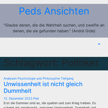
Zum
Peds Ansichten
Inhalt
springen
"Glaube denen, die die Wahrheit suchen, und zweifle an
denen, die sie gefunden haben." (André Gide)
Schlagwort:
Politiker
Analysen
Psychologie und Philosophie
Tiefgang
Unwissenheit ist nicht gleich
Dummheit
13. Dezember 2023
Ped
Erst die Dummen sind es, die spalten und zum Krieg treiben. Es
scheint mir angebracht, zwischen Unwissenheit, Dummheit und