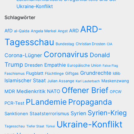
Ukraine-Konflikt
Schlagwörter
ARD-
AfD
ARD
al-Qaida
Angela Merkel
Angst
Tagesschau
Bundestag
Christian Drosten
CIA
Coronavirus
Donald
Corona-Lügner
Trump
Empathie
Dresden
Europäische Union
False Flag
Grundrechte
Flugblatt
Giftgas
Idlib
Faschismus
Flüchtlinge
Islamischer Staat
Maskenzwang
Julian Assange
Karl Lauterbach
Offener Brief
Medienkritik
NATO
MDR
OPCW
PLandemie
Propaganda
PCR-Test
Syrien-Krieg
Syrien
Staatsterrorismus
Sanktionen
Ukraine-Konflikt
Tagesschau
Tiefer Staat
Türkei