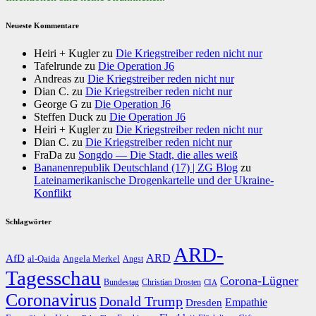
Neueste Kommentare
Heiri + Kugler
zu
Die Kriegstreiber reden nicht nur
Tafelrunde
zu
Die Operation J6
Andreas
zu
Die Kriegstreiber reden nicht nur
Dian C.
zu
Die Kriegstreiber reden nicht nur
George G
zu
Die Operation J6
Steffen Duck
zu
Die Operation J6
Heiri + Kugler
zu
Die Kriegstreiber reden nicht nur
Dian C.
zu
Die Kriegstreiber reden nicht nur
FraDa
zu
Songdo — Die Stadt, die alles weiß
Bananenrepublik Deutschland (17) | ZG Blog
zu
Lateinamerikanische Drogenkartelle und der Ukraine-
Konflikt
Schlagwörter
ARD-
AfD
ARD
al-Qaida
Angela Merkel
Angst
Tagesschau
Corona-Lügner
Bundestag
Christian Drosten
CIA
Coronavirus
Donald Trump
Dresden
Empathie