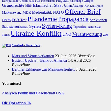
Flugblatt
Giftgas
Europäische Union
Faschismus
Flüchtlinge
False Flag
Grundrechte
Islamischer Staat
Idlib
Julian Assange
Karl Lauterbach
Offener Brief
Medienkritik
MDR
NATO
Maskenzwang
PLandemie
Propaganda
PCR-Test
Sanktionen
OPCW
Syrien-Krieg
Syrien
Staatsterrorismus
Tagesschau
Tiefer Staat
Ukraine-Konflikt
Verantwortung
UNO
Türkei
ZDF
Newsfeed – Blauer Bote
Mars und Venus verkaufen
23. Juni 2026
BlauerBote
Epstein-Update – Bank of America
14. April 2026
BlauerBote
Berliner Erklärung zur Meinungsfreiheit
8. April 2026
BlauerBote
You missed
Analysen
Politik und Gesellschaft
USA
Die Operation J6