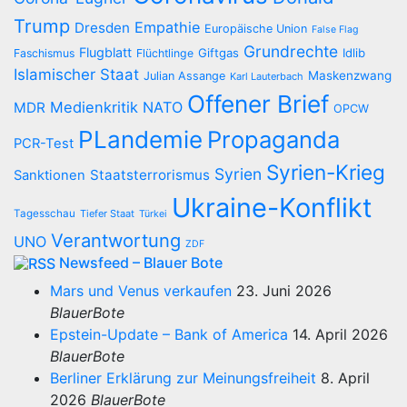
Trump
Empathie
Dresden
Europäische Union
False Flag
Grundrechte
Flugblatt
Giftgas
Idlib
Faschismus
Flüchtlinge
Islamischer Staat
Maskenzwang
Julian Assange
Karl Lauterbach
Offener Brief
Medienkritik
NATO
MDR
OPCW
PLandemie
Propaganda
PCR-Test
Syrien-Krieg
Syrien
Staatsterrorismus
Sanktionen
Ukraine-Konflikt
Tagesschau
Tiefer Staat
Türkei
Verantwortung
UNO
ZDF
Newsfeed – Blauer Bote
Mars und Venus verkaufen
23. Juni 2026
BlauerBote
Epstein-Update – Bank of America
14. April 2026
BlauerBote
Berliner Erklärung zur Meinungsfreiheit
8. April
2026
BlauerBote