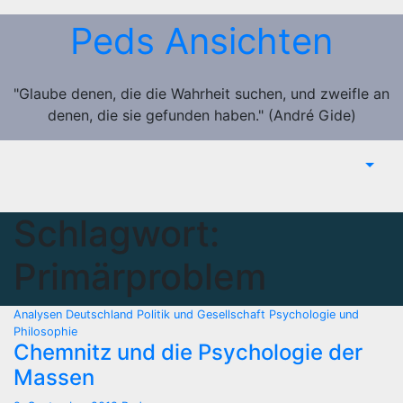
Zum
Peds Ansichten
Inhalt
springen
"Glaube denen, die die Wahrheit suchen, und zweifle an
denen, die sie gefunden haben." (André Gide)
Schlagwort:
Primärproblem
Analysen
Deutschland
Politik und Gesellschaft
Psychologie und
Philosophie
Chemnitz und die Psychologie der
Massen