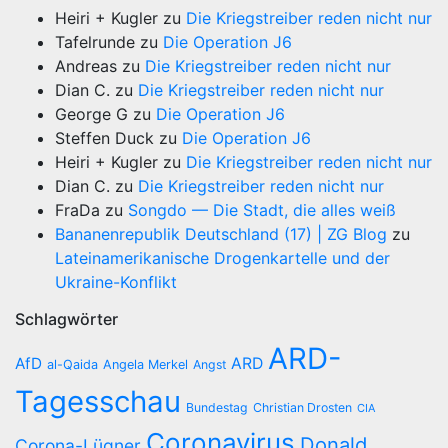
Heiri + Kugler
zu
Die Kriegstreiber reden nicht nur
Tafelrunde
zu
Die Operation J6
Andreas
zu
Die Kriegstreiber reden nicht nur
Dian C.
zu
Die Kriegstreiber reden nicht nur
George G
zu
Die Operation J6
Steffen Duck
zu
Die Operation J6
Heiri + Kugler
zu
Die Kriegstreiber reden nicht nur
Dian C.
zu
Die Kriegstreiber reden nicht nur
FraDa
zu
Songdo — Die Stadt, die alles weiß
Bananenrepublik Deutschland (17) | ZG Blog
zu
Lateinamerikanische Drogenkartelle und der
Ukraine-Konflikt
Schlagwörter
ARD-
AfD
ARD
al-Qaida
Angela Merkel
Angst
Tagesschau
Bundestag
Christian Drosten
CIA
Coronavirus
Donald
Corona-Lügner