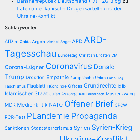
Bananenrepublik Deutschland (17) | ZG Blog
zu
Lateinamerikanische Drogenkartelle und der
Ukraine-Konflikt
Schlagwörter
ARD-
AfD
ARD
al-Qaida
Angela Merkel
Angst
Tagesschau
Bundestag
Christian Drosten
CIA
Coronavirus
Donald
Corona-Lügner
Trump
Empathie
Dresden
Europäische Union
False Flag
Grundrechte
Flugblatt
Giftgas
Idlib
Faschismus
Flüchtlinge
Islamischer Staat
Maskenzwang
Julian Assange
Karl Lauterbach
Offener Brief
Medienkritik
NATO
MDR
OPCW
PLandemie
Propaganda
PCR-Test
Syrien-Krieg
Syrien
Staatsterrorismus
Sanktionen
Ukraine-Konflikt