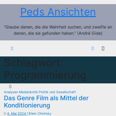
Zum
Peds Ansichten
Inhalt
springen
"Glaube denen, die die Wahrheit suchen, und zweifle an
denen, die sie gefunden haben." (André Gide)
Schlagwort:
Programmierung
Analysen
Medienkritik
Politik und Gesellschaft
Das Genre Film als Mittel der
Konditionierung
4. Mai 2024
Elem Chintsky