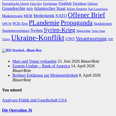
Flugblatt
Giftgas
Europäische Union
Faschismus
Flüchtlinge
False Flag
Grundrechte
Islamischer Staat
Idlib
Julian Assange
Karl Lauterbach
Offener Brief
Medienkritik
MDR
NATO
Maskenzwang
PLandemie
Propaganda
PCR-Test
Sanktionen
OPCW
Syrien-Krieg
Syrien
Staatsterrorismus
Tagesschau
Tiefer Staat
Ukraine-Konflikt
Verantwortung
UNO
Türkei
ZDF
Newsfeed – Blauer Bote
Mars und Venus verkaufen
23. Juni 2026
BlauerBote
Epstein-Update – Bank of America
14. April 2026
BlauerBote
Berliner Erklärung zur Meinungsfreiheit
8. April 2026
BlauerBote
You missed
Analysen
Politik und Gesellschaft
USA
Die Operation J6