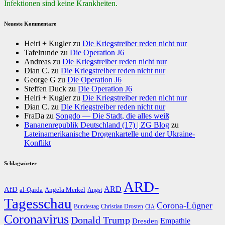
Infektionen sind keine Krankheiten.
Neueste Kommentare
Heiri + Kugler
zu
Die Kriegstreiber reden nicht nur
Tafelrunde
zu
Die Operation J6
Andreas
zu
Die Kriegstreiber reden nicht nur
Dian C.
zu
Die Kriegstreiber reden nicht nur
George G
zu
Die Operation J6
Steffen Duck
zu
Die Operation J6
Heiri + Kugler
zu
Die Kriegstreiber reden nicht nur
Dian C.
zu
Die Kriegstreiber reden nicht nur
FraDa
zu
Songdo — Die Stadt, die alles weiß
Bananenrepublik Deutschland (17) | ZG Blog
zu
Lateinamerikanische Drogenkartelle und der Ukraine-
Konflikt
Schlagwörter
ARD-
AfD
ARD
al-Qaida
Angela Merkel
Angst
Tagesschau
Corona-Lügner
Bundestag
Christian Drosten
CIA
Coronavirus
Donald Trump
Dresden
Empathie