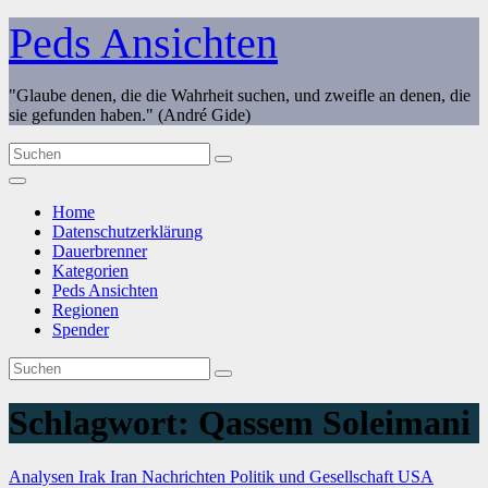
Zum
Peds Ansichten
Inhalt
springen
"Glaube denen, die die Wahrheit suchen, und zweifle an denen, die
sie gefunden haben." (André Gide)
Home
Datenschutzerklärung
Dauerbrenner
Kategorien
Peds Ansichten
Regionen
Spender
Schlagwort:
Qassem Soleimani
Analysen
Irak
Iran
Nachrichten
Politik und Gesellschaft
USA