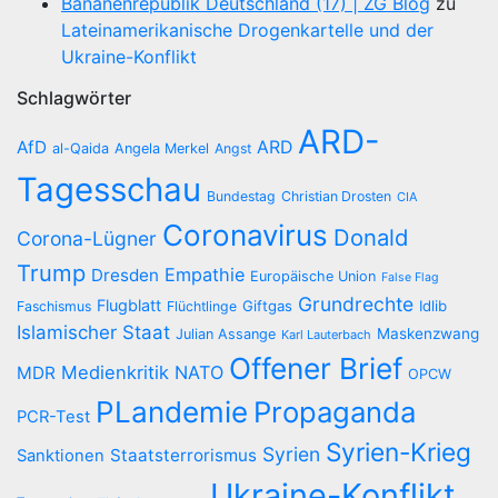
Bananenrepublik Deutschland (17) | ZG Blog
zu
Lateinamerikanische Drogenkartelle und der
Ukraine-Konflikt
Schlagwörter
ARD-
AfD
ARD
al-Qaida
Angela Merkel
Angst
Tagesschau
Bundestag
Christian Drosten
CIA
Coronavirus
Donald
Corona-Lügner
Trump
Empathie
Dresden
Europäische Union
False Flag
Grundrechte
Flugblatt
Giftgas
Idlib
Faschismus
Flüchtlinge
Islamischer Staat
Maskenzwang
Julian Assange
Karl Lauterbach
Offener Brief
Medienkritik
NATO
MDR
OPCW
PLandemie
Propaganda
PCR-Test
Syrien-Krieg
Syrien
Staatsterrorismus
Sanktionen
Ukraine-Konflikt