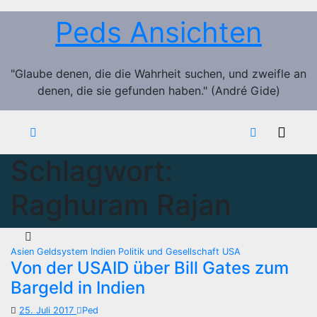
Zum
Peds Ansichten
Inhalt
springen
"Glaube denen, die die Wahrheit suchen, und zweifle an
denen, die sie gefunden haben." (André Gide)
Schlagwort:
Raghuram Rajan
Asien
Geldsystem
Indien
Politik und Gesellschaft
USA
Von der USAID über Bill Gates zum
Bargeld in Indien
25. Juli 2017
Ped