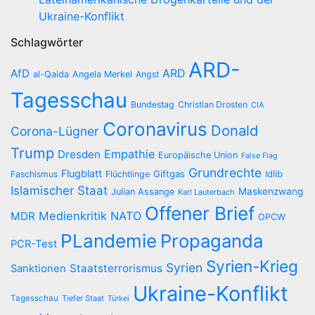
Ukraine-Konflikt
Schlagwörter
ARD-
AfD
ARD
al-Qaida
Angela Merkel
Angst
Tagesschau
Bundestag
Christian Drosten
CIA
Coronavirus
Donald
Corona-Lügner
Trump
Empathie
Dresden
Europäische Union
False Flag
Grundrechte
Flugblatt
Giftgas
Idlib
Faschismus
Flüchtlinge
Islamischer Staat
Maskenzwang
Julian Assange
Karl Lauterbach
Offener Brief
Medienkritik
NATO
MDR
OPCW
PLandemie
Propaganda
PCR-Test
Syrien-Krieg
Syrien
Staatsterrorismus
Sanktionen
Ukraine-Konflikt
Tagesschau
Tiefer Staat
Türkei