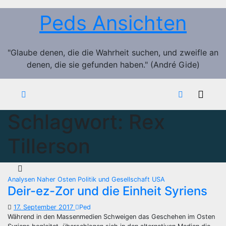
Zum
Peds Ansichten
Inhalt
springen
"Glaube denen, die die Wahrheit suchen, und zweifle an
denen, die sie gefunden haben." (André Gide)
Schlagwort:
Rex
Tillerson
Analysen
Naher Osten
Politik und Gesellschaft
USA
Deir-ez-Zor und die Einheit Syriens
17. September 2017
Ped
Während in den Massenmedien Schweigen das Geschehen im Osten