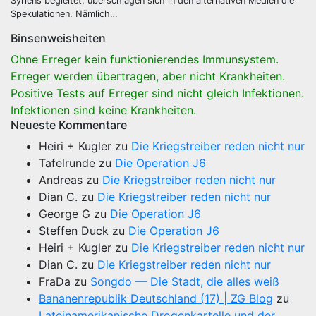
Syriens begleitet, überschlagen sich in den alternativen Medien die
Spekulationen. Nämlich…
Binsenweisheiten
Ohne Erreger kein funktionierendes Immunsystem.
Erreger werden übertragen, aber nicht Krankheiten.
Positive Tests auf Erreger sind nicht gleich Infektionen.
Infektionen sind keine Krankheiten.
Neueste Kommentare
Heiri + Kugler
zu
Die Kriegstreiber reden nicht nur
Tafelrunde
zu
Die Operation J6
Andreas
zu
Die Kriegstreiber reden nicht nur
Dian C.
zu
Die Kriegstreiber reden nicht nur
George G
zu
Die Operation J6
Steffen Duck
zu
Die Operation J6
Heiri + Kugler
zu
Die Kriegstreiber reden nicht nur
Dian C.
zu
Die Kriegstreiber reden nicht nur
FraDa
zu
Songdo — Die Stadt, die alles weiß
Bananenrepublik Deutschland (17) | ZG Blog
zu
Lateinamerikanische Drogenkartelle und der