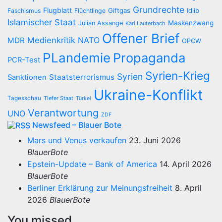
Grundrechte
Flugblatt
Giftgas
Idlib
Faschismus
Flüchtlinge
Islamischer Staat
Maskenzwang
Julian Assange
Karl Lauterbach
Offener Brief
Medienkritik
NATO
MDR
OPCW
PLandemie
Propaganda
PCR-Test
Syrien-Krieg
Syrien
Staatsterrorismus
Sanktionen
Ukraine-Konflikt
Tagesschau
Tiefer Staat
Türkei
Verantwortung
UNO
ZDF
Newsfeed – Blauer Bote
Mars und Venus verkaufen
23. Juni 2026
BlauerBote
Epstein-Update – Bank of America
14. April 2026
BlauerBote
Berliner Erklärung zur Meinungsfreiheit
8. April
2026
BlauerBote
You missed