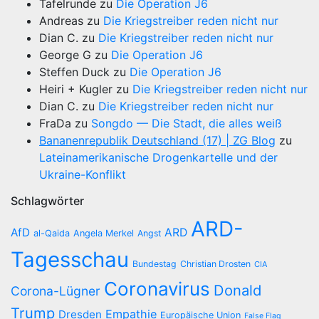
Tafelrunde
zu
Die Operation J6
Andreas
zu
Die Kriegstreiber reden nicht nur
Dian C.
zu
Die Kriegstreiber reden nicht nur
George G
zu
Die Operation J6
Steffen Duck
zu
Die Operation J6
Heiri + Kugler
zu
Die Kriegstreiber reden nicht nur
Dian C.
zu
Die Kriegstreiber reden nicht nur
FraDa
zu
Songdo — Die Stadt, die alles weiß
Bananenrepublik Deutschland (17) | ZG Blog
zu
Lateinamerikanische Drogenkartelle und der
Ukraine-Konflikt
Schlagwörter
ARD-
AfD
ARD
al-Qaida
Angela Merkel
Angst
Tagesschau
Bundestag
Christian Drosten
CIA
Coronavirus
Donald
Corona-Lügner
Trump
Empathie
Dresden
Europäische Union
False Flag