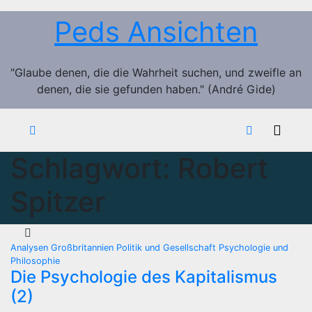
Zum
Peds Ansichten
Inhalt
springen
"Glaube denen, die die Wahrheit suchen, und zweifle an
denen, die sie gefunden haben." (André Gide)
Schlagwort:
Robert
Spitzer
Analysen
Großbritannien
Politik und Gesellschaft
Psychologie und
Philosophie
Die Psychologie des Kapitalismus
(2)