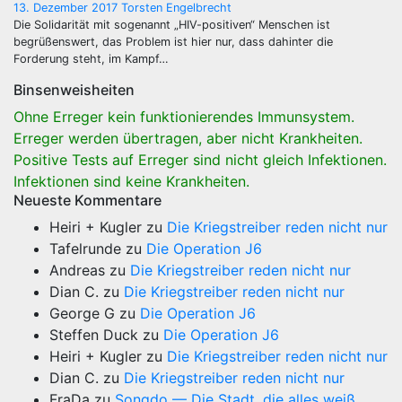
13. Dezember 2017
Torsten Engelbrecht
Die Solidarität mit sogenannt „HIV-positiven“ Menschen ist
begrüßenswert, das Problem ist hier nur, dass dahinter die
Forderung steht, im Kampf…
Binsenweisheiten
Ohne Erreger kein funktionierendes Immunsystem.
Erreger werden übertragen, aber nicht Krankheiten.
Positive Tests auf Erreger sind nicht gleich Infektionen.
Infektionen sind keine Krankheiten.
Neueste Kommentare
Heiri + Kugler
zu
Die Kriegstreiber reden nicht nur
Tafelrunde
zu
Die Operation J6
Andreas
zu
Die Kriegstreiber reden nicht nur
Dian C.
zu
Die Kriegstreiber reden nicht nur
George G
zu
Die Operation J6
Steffen Duck
zu
Die Operation J6
Heiri + Kugler
zu
Die Kriegstreiber reden nicht nur
Dian C.
zu
Die Kriegstreiber reden nicht nur
FraDa
zu
Songdo — Die Stadt, die alles weiß