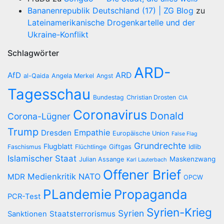
Bananenrepublik Deutschland (17) | ZG Blog
zu
Lateinamerikanische Drogenkartelle und der
Ukraine-Konflikt
Schlagwörter
ARD-
AfD
ARD
al-Qaida
Angela Merkel
Angst
Tagesschau
Bundestag
Christian Drosten
CIA
Coronavirus
Donald
Corona-Lügner
Trump
Empathie
Dresden
Europäische Union
False Flag
Grundrechte
Flugblatt
Giftgas
Idlib
Faschismus
Flüchtlinge
Islamischer Staat
Maskenzwang
Julian Assange
Karl Lauterbach
Offener Brief
Medienkritik
NATO
MDR
OPCW
PLandemie
Propaganda
PCR-Test
Syrien-Krieg
Syrien
Staatsterrorismus
Sanktionen