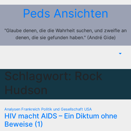
Zum
Peds Ansichten
Inhalt
springen
"Glaube denen, die die Wahrheit suchen, und zweifle an
denen, die sie gefunden haben." (André Gide)
Schlagwort:
Rock
Hudson
Analysen
Frankreich
Politik und Gesellschaft
USA
HIV macht AIDS – Ein Diktum ohne
Beweise (1)