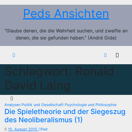
Zum
Peds Ansichten
Inhalt
springen
"Glaube denen, die die Wahrheit suchen, und zweifle an
denen, die sie gefunden haben." (André Gide)
Schlagwort:
Ronald
David Laing
Analysen
Politik und Gesellschaft
Psychologie und Philosophie
Die Spieletheorie und der Siegeszug
des Neoliberalismus (1)
15. August 2015
Ped