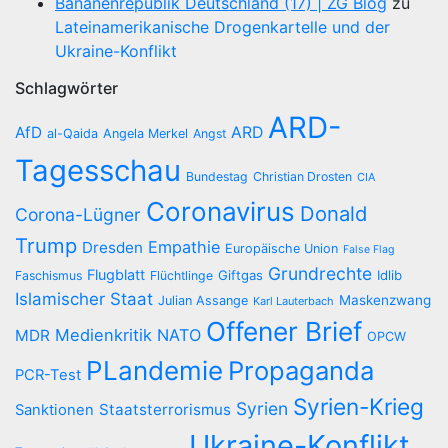
Bananenrepublik Deutschland (17) | ZG Blog
zu
Lateinamerikanische Drogenkartelle und der
Ukraine-Konflikt
Schlagwörter
ARD-
AfD
ARD
al-Qaida
Angela Merkel
Angst
Tagesschau
Bundestag
Christian Drosten
CIA
Coronavirus
Donald
Corona-Lügner
Trump
Empathie
Dresden
Europäische Union
False Flag
Grundrechte
Flugblatt
Giftgas
Idlib
Faschismus
Flüchtlinge
Islamischer Staat
Maskenzwang
Julian Assange
Karl Lauterbach
Offener Brief
Medienkritik
NATO
MDR
OPCW
PLandemie
Propaganda
PCR-Test
Syrien-Krieg
Syrien
Staatsterrorismus
Sanktionen
Ukraine-Konflikt