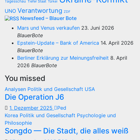
Tagesschau
Tiefer Staat
Türkei
Verantwortung
UNO
ZDF
Newsfeed – Blauer Bote
Mars und Venus verkaufen
23. Juni 2026
BlauerBote
Epstein-Update – Bank of America
14. April 2026
BlauerBote
Berliner Erklärung zur Meinungsfreiheit
8. April
2026
BlauerBote
You missed
Analysen
Politik und Gesellschaft
USA
Die Operation J6
1. Dezember 2025
Ped
Korea
Politik und Gesellschaft
Psychologie und
Philosophie
Songdo — Die Stadt, die alles weiß