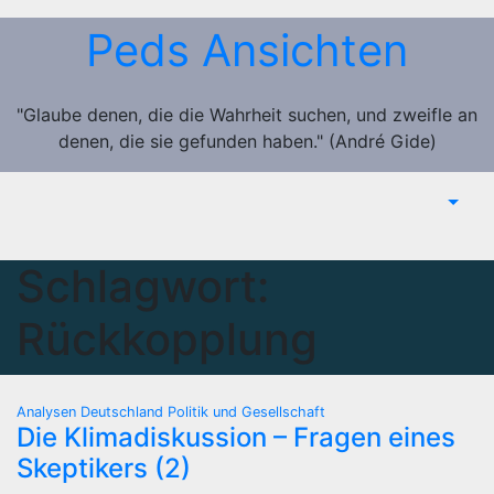
Zum
Peds Ansichten
Inhalt
springen
"Glaube denen, die die Wahrheit suchen, und zweifle an
denen, die sie gefunden haben." (André Gide)
Schlagwort:
Rückkopplung
Analysen
Deutschland
Politik und Gesellschaft
Die Klimadiskussion – Fragen eines
Skeptikers (2)