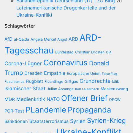
Bananenrepublik Deutschland (17) | ZG Blog
zu
Lateinamerikanische Drogenkartelle und der
Ukraine-Konflikt
Schlagwörter
ARD-
AfD
ARD
al-Qaida
Angela Merkel
Angst
Tagesschau
Bundestag
Christian Drosten
CIA
Coronavirus
Donald
Corona-Lügner
Trump
Empathie
Dresden
Europäische Union
False Flag
Grundrechte
Flugblatt
Giftgas
Idlib
Faschismus
Flüchtlinge
Islamischer Staat
Maskenzwang
Julian Assange
Karl Lauterbach
Offener Brief
Medienkritik
NATO
MDR
OPCW
PLandemie
Propaganda
PCR-Test
Syrien-Krieg
Syrien
Staatsterrorismus
Sanktionen
Ukraine-Konflikt