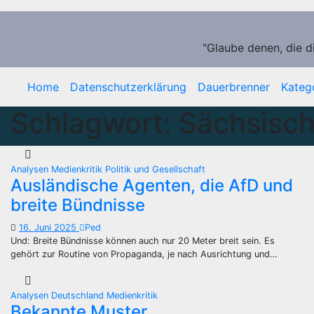
Zum
Inhalt
springen
"Glaube denen, die d
Home
Datenschutzerklärung
Dauerbrenner
Kateg
Schlagwort:
Sächsisch
Analysen
Medienkritik
Politik und Gesellschaft
Ausländische Agenten, die AfD und
breite Bündnisse
16. Juni 2025
Ped
Und: Breite Bündnisse können auch nur 20 Meter breit sein. Es
gehört zur Routine von Propaganda, je nach Ausrichtung und…
Analysen
Deutschland
Medienkritik
Bekannte Muster