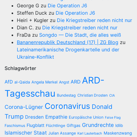
George G
zu
Die Operation J6
Steffen Duck
zu
Die Operation J6
Heiri + Kugler
zu
Die Kriegstreiber reden nicht nur
Dian C.
zu
Die Kriegstreiber reden nicht nur
FraDa
zu
Songdo — Die Stadt, die alles weiß
Bananenrepublik Deutschland (17) | ZG Blog
zu
Lateinamerikanische Drogenkartelle und der
Ukraine-Konflikt
Schlagwörter
ARD-
AfD
ARD
al-Qaida
Angela Merkel
Angst
Tagesschau
Bundestag
Christian Drosten
CIA
Coronavirus
Donald
Corona-Lügner
Trump
Empathie
Dresden
Europäische Union
False Flag
Grundrechte
Flugblatt
Giftgas
Idlib
Faschismus
Flüchtlinge
Islamischer Staat
Maskenzwang
Julian Assange
Karl Lauterbach