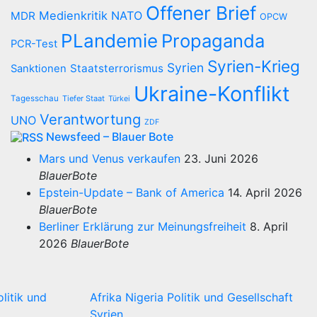
Offener Brief
Medienkritik
NATO
MDR
OPCW
PLandemie
Propaganda
PCR-Test
Syrien-Krieg
Syrien
Staatsterrorismus
Sanktionen
Ukraine-Konflikt
Tagesschau
Tiefer Staat
Türkei
Verantwortung
UNO
ZDF
Newsfeed – Blauer Bote
Mars und Venus verkaufen
23. Juni 2026
BlauerBote
Epstein-Update – Bank of America
14. April 2026
BlauerBote
Berliner Erklärung zur Meinungsfreiheit
8. April
2026
BlauerBote
olitik und
Afrika
Nigeria
Politik und Gesellschaft
Syrien