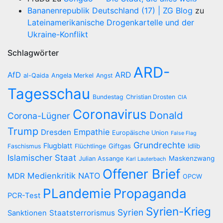
Bananenrepublik Deutschland (17) | ZG Blog
zu
Lateinamerikanische Drogenkartelle und der
Ukraine-Konflikt
Schlagwörter
ARD-
AfD
ARD
al-Qaida
Angela Merkel
Angst
Tagesschau
Bundestag
Christian Drosten
CIA
Coronavirus
Donald
Corona-Lügner
Trump
Empathie
Dresden
Europäische Union
False Flag
Grundrechte
Flugblatt
Giftgas
Idlib
Faschismus
Flüchtlinge
Islamischer Staat
Maskenzwang
Julian Assange
Karl Lauterbach
Offener Brief
Medienkritik
NATO
MDR
OPCW
PLandemie
Propaganda
PCR-Test
Syrien-Krieg
Syrien
Staatsterrorismus
Sanktionen