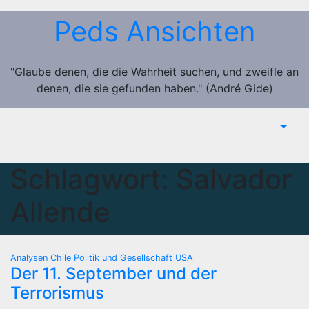
Zum
Peds Ansichten
Inhalt
springen
"Glaube denen, die die Wahrheit suchen, und zweifle an
denen, die sie gefunden haben." (André Gide)
Schlagwort:
Salvador
Allende
Analysen
Chile
Politik und Gesellschaft
USA
Der 11. September und der
Terrorismus