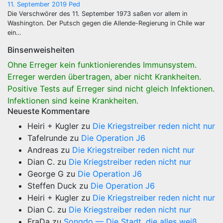
11. September 2019
Ped
Die Verschwörer des 11. September 1973 saßen vor allem in
Washington. Der Putsch gegen die Allende-Regierung in Chile war
ein…
Binsenweisheiten
Ohne Erreger kein funktionierendes Immunsystem.
Erreger werden übertragen, aber nicht Krankheiten.
Positive Tests auf Erreger sind nicht gleich Infektionen.
Infektionen sind keine Krankheiten.
Neueste Kommentare
Heiri + Kugler
zu
Die Kriegstreiber reden nicht nur
Tafelrunde
zu
Die Operation J6
Andreas
zu
Die Kriegstreiber reden nicht nur
Dian C.
zu
Die Kriegstreiber reden nicht nur
George G
zu
Die Operation J6
Steffen Duck
zu
Die Operation J6
Heiri + Kugler
zu
Die Kriegstreiber reden nicht nur
Dian C.
zu
Die Kriegstreiber reden nicht nur
FraDa
zu
Songdo — Die Stadt, die alles weiß