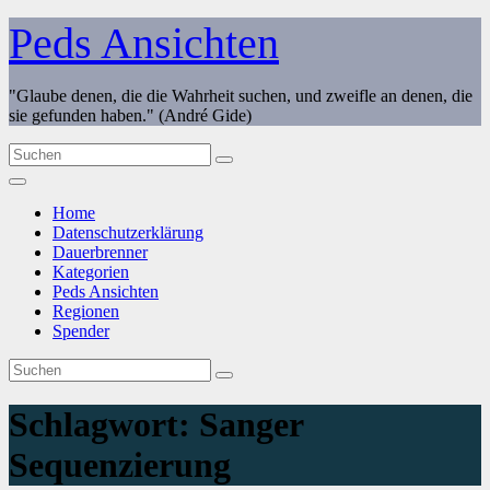
Zum
Peds Ansichten
Inhalt
springen
"Glaube denen, die die Wahrheit suchen, und zweifle an denen, die
sie gefunden haben." (André Gide)
Home
Datenschutzerklärung
Dauerbrenner
Kategorien
Peds Ansichten
Regionen
Spender
Schlagwort:
Sanger
Sequenzierung