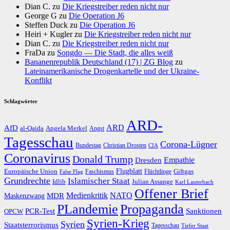
Dian C.
zu
Die Kriegstreiber reden nicht nur
George G
zu
Die Operation J6
Steffen Duck
zu
Die Operation J6
Heiri + Kugler
zu
Die Kriegstreiber reden nicht nur
Dian C.
zu
Die Kriegstreiber reden nicht nur
FraDa
zu
Songdo — Die Stadt, die alles weiß
Bananenrepublik Deutschland (17) | ZG Blog
zu
Lateinamerikanische Drogenkartelle und der Ukraine-
Konflikt
Schlagwörter
ARD-
AfD
ARD
al-Qaida
Angela Merkel
Angst
Tagesschau
Corona-Lügner
Bundestag
Christian Drosten
CIA
Coronavirus
Donald Trump
Dresden
Empathie
Flugblatt
Giftgas
Europäische Union
Faschismus
Flüchtlinge
False Flag
Grundrechte
Islamischer Staat
Idlib
Julian Assange
Karl Lauterbach
Offener Brief
Medienkritik
MDR
NATO
Maskenzwang
PLandemie
Propaganda
PCR-Test
Sanktionen
OPCW
Syrien-Krieg
Syrien
Staatsterrorismus
Tagesschau
Tiefer Staat