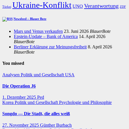
Ukraine-Konflikt
Verantwortung
UNO
Türkei
ZDF
Newsfeed – Blauer Bote
Mars und Venus verkaufen
23. Juni 2026
BlauerBote
Epstein-Update – Bank of America
14. April 2026
BlauerBote
Berliner Erklärung zur Meinungsfreiheit
8. April 2026
BlauerBote
You missed
Analysen
Politik und Gesellschaft
USA
Die Operation J6
1. Dezember 2025
Ped
Korea
Politik und Gesellschaft
Psychologie und Philosophie
Songdo — Die Stadt, die alles weiß
27. November 2025
Günther Burbach