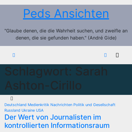
Zum
Peds Ansichten
Inhalt
springen
"Glaube denen, die die Wahrheit suchen, und zweifle an
denen, die sie gefunden haben." (André Gide)
Schlagwort:
Sarah
Ashton-Cirillo
Deutschland
Medienkritik
Nachrichten
Politik und Gesellschaft
Russland
Ukraine
USA
Der Wert von Journalisten im
kontrollierten Informationsraum