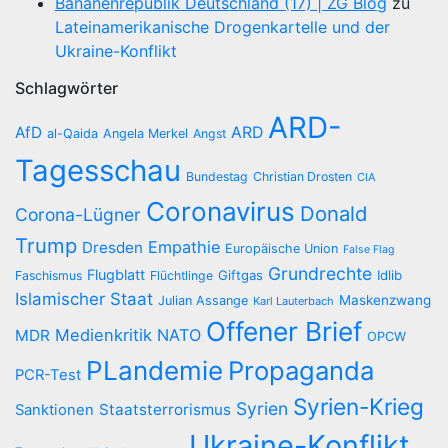
Bananenrepublik Deutschland (17) | ZG Blog
zu
Lateinamerikanische Drogenkartelle und der
Ukraine-Konflikt
Schlagwörter
ARD-
AfD
ARD
al-Qaida
Angela Merkel
Angst
Tagesschau
Bundestag
Christian Drosten
CIA
Coronavirus
Donald
Corona-Lügner
Trump
Empathie
Dresden
Europäische Union
False Flag
Grundrechte
Flugblatt
Giftgas
Idlib
Faschismus
Flüchtlinge
Islamischer Staat
Maskenzwang
Julian Assange
Karl Lauterbach
Offener Brief
Medienkritik
NATO
MDR
OPCW
PLandemie
Propaganda
PCR-Test
Syrien-Krieg
Syrien
Staatsterrorismus
Sanktionen
Ukraine-Konflikt