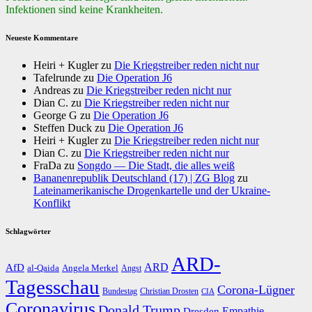
Infektionen sind keine Krankheiten.
Neueste Kommentare
Heiri + Kugler
zu
Die Kriegstreiber reden nicht nur
Tafelrunde
zu
Die Operation J6
Andreas
zu
Die Kriegstreiber reden nicht nur
Dian C.
zu
Die Kriegstreiber reden nicht nur
George G
zu
Die Operation J6
Steffen Duck
zu
Die Operation J6
Heiri + Kugler
zu
Die Kriegstreiber reden nicht nur
Dian C.
zu
Die Kriegstreiber reden nicht nur
FraDa
zu
Songdo — Die Stadt, die alles weiß
Bananenrepublik Deutschland (17) | ZG Blog
zu
Lateinamerikanische Drogenkartelle und der Ukraine-
Konflikt
Schlagwörter
ARD-
AfD
ARD
al-Qaida
Angela Merkel
Angst
Tagesschau
Corona-Lügner
Bundestag
Christian Drosten
CIA
Coronavirus
Donald Trump
Dresden
Empathie