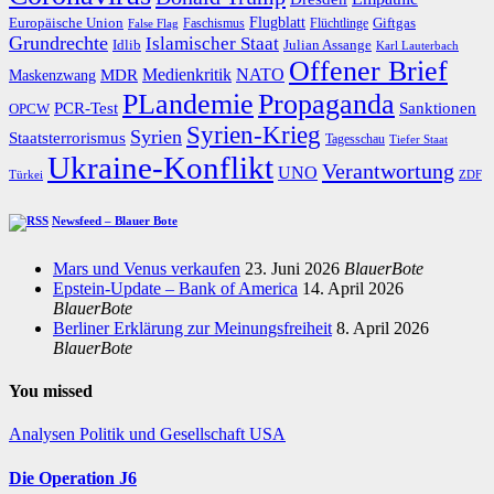
Flugblatt
Giftgas
Europäische Union
Faschismus
Flüchtlinge
False Flag
Grundrechte
Islamischer Staat
Idlib
Julian Assange
Karl Lauterbach
Offener Brief
Medienkritik
MDR
NATO
Maskenzwang
PLandemie
Propaganda
PCR-Test
Sanktionen
OPCW
Syrien-Krieg
Syrien
Staatsterrorismus
Tagesschau
Tiefer Staat
Ukraine-Konflikt
Verantwortung
UNO
Türkei
ZDF
Newsfeed – Blauer Bote
Mars und Venus verkaufen
23. Juni 2026
BlauerBote
Epstein-Update – Bank of America
14. April 2026
BlauerBote
Berliner Erklärung zur Meinungsfreiheit
8. April 2026
BlauerBote
You missed
Analysen
Politik und Gesellschaft
USA
Die Operation J6