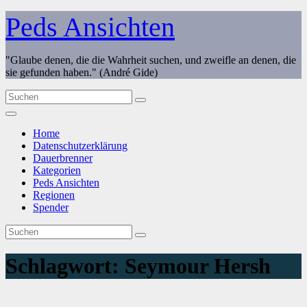
Zum
Peds Ansichten
Inhalt
springen
"Glaube denen, die die Wahrheit suchen, und zweifle an denen, die
sie gefunden haben." (André Gide)
Home
Datenschutzerklärung
Dauerbrenner
Kategorien
Peds Ansichten
Regionen
Spender
Schlagwort:
Seymour Hersh