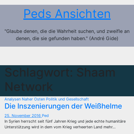
Zum
Peds Ansichten
Inhalt
springen
"Glaube denen, die die Wahrheit suchen, und zweifle an
denen, die sie gefunden haben." (André Gide)
Schlagwort:
Shaam
Network
Analysen
Naher Osten
Politik und Gesellschaft
Die Inszenierungen der Weißhelme
25. November 2016
Ped
In Syrien herrscht seit fünf Jahren Krieg und jede echte humanitäre
Unterstützung wird in dem vom Krieg verheerten Land mehr…