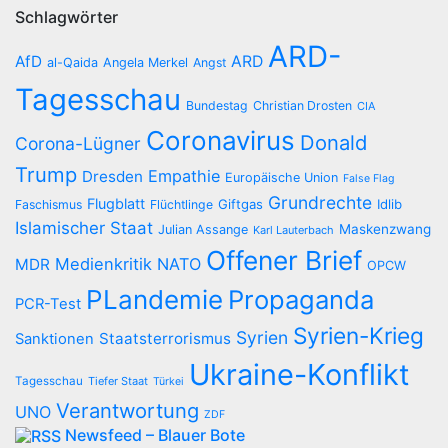
Schlagwörter
ARD-
AfD
ARD
al-Qaida
Angela Merkel
Angst
Tagesschau
Bundestag
Christian Drosten
CIA
Coronavirus
Donald
Corona-Lügner
Trump
Empathie
Dresden
Europäische Union
False Flag
Grundrechte
Flugblatt
Giftgas
Idlib
Faschismus
Flüchtlinge
Islamischer Staat
Maskenzwang
Julian Assange
Karl Lauterbach
Offener Brief
Medienkritik
NATO
MDR
OPCW
PLandemie
Propaganda
PCR-Test
Syrien-Krieg
Syrien
Staatsterrorismus
Sanktionen
Ukraine-Konflikt
Tagesschau
Tiefer Staat
Türkei
Verantwortung
UNO
ZDF
Newsfeed – Blauer Bote