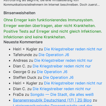
Astroturfing als Begriffe, die eine Virtualisierung von
Kommunikationsteilnehmern im Internet beschreiben. Doch zuerst…
Binsenweisheiten
Ohne Erreger kein funktionierendes Immunsystem.
Erreger werden übertragen, aber nicht Krankheiten.
Positive Tests auf Erreger sind nicht gleich Infektionen.
Infektionen sind keine Krankheiten.
Neueste Kommentare
Heiri + Kugler
zu
Die Kriegstreiber reden nicht nur
Tafelrunde
zu
Die Operation J6
Andreas
zu
Die Kriegstreiber reden nicht nur
Dian C.
zu
Die Kriegstreiber reden nicht nur
George G
zu
Die Operation J6
Steffen Duck
zu
Die Operation J6
Heiri + Kugler
zu
Die Kriegstreiber reden nicht nur
Dian C.
zu
Die Kriegstreiber reden nicht nur
FraDa
zu
Songdo — Die Stadt, die alles weiß
Bananenrepublik Deutschland (17) | ZG Blog
zu
Lateinamerikanische Drogenkartelle und der