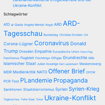
Ukraine-Konflikt
Schlagwörter
ARD-
AfD
ARD
al-Qaida
Angela Merkel
Angst
Tagesschau
Bundestag
Christian Drosten
CIA
Coronavirus
Donald
Corona-Lügner
Trump
Empathie
Dresden
Europäische Union
False Flag
Grundrechte
Flugblatt
Giftgas
Idlib
Faschismus
Flüchtlinge
Islamischer Staat
Maskenzwang
Julian Assange
Karl Lauterbach
Offener Brief
Medienkritik
NATO
MDR
OPCW
PLandemie
Propaganda
PCR-Test
Syrien-Krieg
Syrien
Staatsterrorismus
Sanktionen
Ukraine-Konflikt
Tagesschau
Tiefer Staat
Türkei