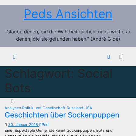
Zum
Peds Ansichten
Inhalt
springen
"Glaube denen, die die Wahrheit suchen, und zweifle an
denen, die sie gefunden haben." (André Gide)
Schlagwort:
Social
Bots
Analysen
Politik und Gesellschaft
Russland
USA
Geschichten über Sockenpuppen
30. Januar 2018
Ped
Eine respektable Gemeinde kennt Sockenpuppen, Bots und