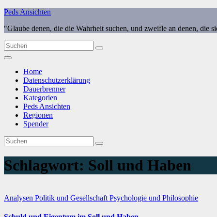
Zum
Peds Ansichten
Inhalt
"Glaube denen, die die Wahrheit suchen, und zweifle an denen, die s
springen
Home
Datenschutzerklärung
Dauerbrenner
Kategorien
Peds Ansichten
Regionen
Spender
Schlagwort:
Soll und Haben
Analysen
Politik und Gesellschaft
Psychologie und Philosophie
Schuld und Eigentum im Soll und Haben