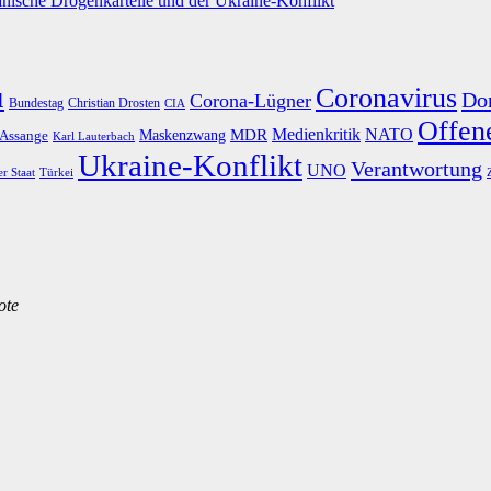
nische Drogenkartelle und der Ukraine-Konflikt
u
Coronavirus
Do
Corona-Lügner
Bundestag
Christian Drosten
CIA
Offene
Medienkritik
MDR
NATO
Maskenzwang
 Assange
Karl Lauterbach
Ukraine-Konflikt
Verantwortung
UNO
er Staat
Türkei
ote