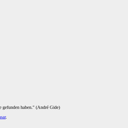
ie gefunden haben." (André Gide)
sar
.