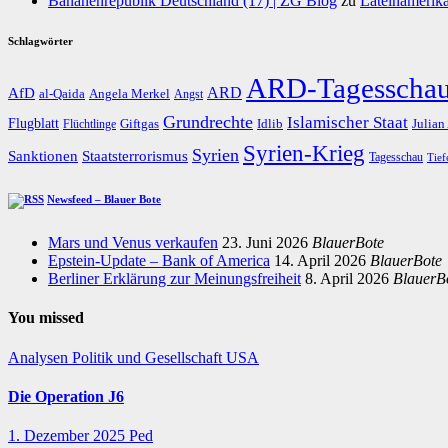
Bananenrepublik Deutschland (17) | ZG Blog
zu
Lateinamerika
Schlagwörter
ARD-Tagesscha
AfD
ARD
al-Qaida
Angela Merkel
Angst
Grundrechte
Islamischer Staat
Flugblatt
Giftgas
Idlib
Flüchtlinge
Julian
Syrien-Krieg
Syrien
Staatsterrorismus
Sanktionen
Tagesschau
Tief
Newsfeed – Blauer Bote
Mars und Venus verkaufen
23. Juni 2026
BlauerBote
Epstein-Update – Bank of America
14. April 2026
BlauerBote
Berliner Erklärung zur Meinungsfreiheit
8. April 2026
BlauerB
You missed
Analysen
Politik und Gesellschaft
USA
Die Operation J6
1. Dezember 2025
Ped