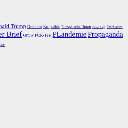
nald Trump
Dresden
Empathie
Europäische Union
Faschismus
False Flag
r Brief
PLandemie
Propaganda
PCR-Test
OPCW
ZDF