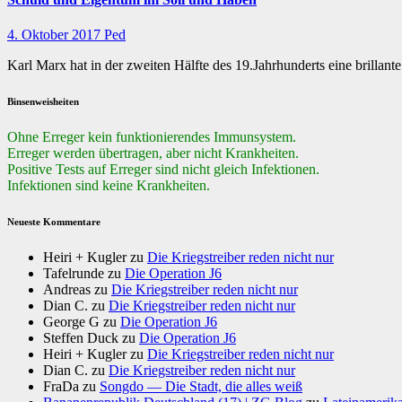
4. Oktober 2017
Ped
Karl Marx hat in der zweiten Hälfte des 19.Jahrhunderts eine brillan
Binsenweisheiten
Ohne Erreger kein funktionierendes Immunsystem.
Erreger werden übertragen, aber nicht Krankheiten.
Positive Tests auf Erreger sind nicht gleich Infektionen.
Infektionen sind keine Krankheiten.
Neueste Kommentare
Heiri + Kugler
zu
Die Kriegstreiber reden nicht nur
Tafelrunde
zu
Die Operation J6
Andreas
zu
Die Kriegstreiber reden nicht nur
Dian C.
zu
Die Kriegstreiber reden nicht nur
George G
zu
Die Operation J6
Steffen Duck
zu
Die Operation J6
Heiri + Kugler
zu
Die Kriegstreiber reden nicht nur
Dian C.
zu
Die Kriegstreiber reden nicht nur
FraDa
zu
Songdo — Die Stadt, die alles weiß