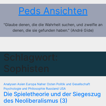
Zum
Peds Ansichten
Inhalt
springen
"Glaube denen, die die Wahrheit suchen, und zweifle an
denen, die sie gefunden haben." (André Gide)
Schlagwort:
Sophisten
Analysen
Asien
Europa
Naher Osten
Politik und Gesellschaft
Psychologie und Philosophie
Russland
USA
Die Spieletheorie und der Siegeszug
des Neoliberalismus (3)