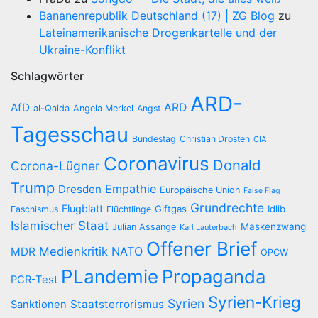
Bananenrepublik Deutschland (17) | ZG Blog
zu
Lateinamerikanische Drogenkartelle und der
Ukraine-Konflikt
Schlagwörter
ARD-
AfD
ARD
al-Qaida
Angela Merkel
Angst
Tagesschau
Bundestag
Christian Drosten
CIA
Coronavirus
Donald
Corona-Lügner
Trump
Empathie
Dresden
Europäische Union
False Flag
Grundrechte
Flugblatt
Giftgas
Idlib
Faschismus
Flüchtlinge
Islamischer Staat
Maskenzwang
Julian Assange
Karl Lauterbach
Offener Brief
Medienkritik
NATO
MDR
OPCW
PLandemie
Propaganda
PCR-Test
Syrien-Krieg
Syrien
Staatsterrorismus
Sanktionen