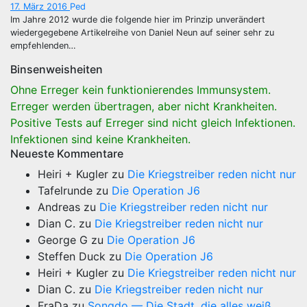
17. März 2016
Ped
Im Jahre 2012 wurde die folgende hier im Prinzip unverändert
wiedergegebene Artikelreihe von Daniel Neun auf seiner sehr zu
empfehlenden…
Binsenweisheiten
Ohne Erreger kein funktionierendes Immunsystem.
Erreger werden übertragen, aber nicht Krankheiten.
Positive Tests auf Erreger sind nicht gleich Infektionen.
Infektionen sind keine Krankheiten.
Neueste Kommentare
Heiri + Kugler
zu
Die Kriegstreiber reden nicht nur
Tafelrunde
zu
Die Operation J6
Andreas
zu
Die Kriegstreiber reden nicht nur
Dian C.
zu
Die Kriegstreiber reden nicht nur
George G
zu
Die Operation J6
Steffen Duck
zu
Die Operation J6
Heiri + Kugler
zu
Die Kriegstreiber reden nicht nur
Dian C.
zu
Die Kriegstreiber reden nicht nur
FraDa
zu
Songdo — Die Stadt, die alles weiß