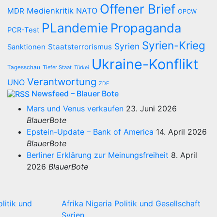
Offener Brief
Medienkritik
NATO
MDR
OPCW
PLandemie
Propaganda
PCR-Test
Syrien-Krieg
Syrien
Staatsterrorismus
Sanktionen
Ukraine-Konflikt
Tagesschau
Tiefer Staat
Türkei
Verantwortung
UNO
ZDF
Newsfeed – Blauer Bote
Mars und Venus verkaufen
23. Juni 2026
BlauerBote
Epstein-Update – Bank of America
14. April 2026
BlauerBote
Berliner Erklärung zur Meinungsfreiheit
8. April
2026
BlauerBote
olitik und
Afrika
Nigeria
Politik und Gesellschaft
Syrien