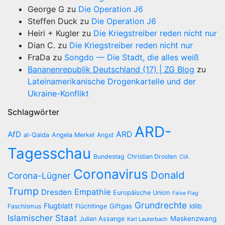
George G
zu
Die Operation J6
Steffen Duck
zu
Die Operation J6
Heiri + Kugler
zu
Die Kriegstreiber reden nicht nur
Dian C.
zu
Die Kriegstreiber reden nicht nur
FraDa
zu
Songdo — Die Stadt, die alles weiß
Bananenrepublik Deutschland (17) | ZG Blog
zu
Lateinamerikanische Drogenkartelle und der
Ukraine-Konflikt
Schlagwörter
ARD-
AfD
ARD
al-Qaida
Angela Merkel
Angst
Tagesschau
Bundestag
Christian Drosten
CIA
Coronavirus
Donald
Corona-Lügner
Trump
Empathie
Dresden
Europäische Union
False Flag
Grundrechte
Flugblatt
Giftgas
Idlib
Faschismus
Flüchtlinge
Islamischer Staat
Maskenzwang
Julian Assange
Karl Lauterbach