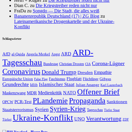
Heiri + Kugler
zu
Die Kriegstreiber reden nicht nur
Dian C.
zu
Die Kriegstreiber reden nicht nur
FraDa
zu
Songdo — Die Stadt, die alles weiß
Bananenrepublik Deutschland (17) | ZG Blog
zu
Lateinamerikanische Drogenkartelle und der Ukraine-
Konflikt
Schlagwörter
ARD-
AfD
ARD
al-Qaida
Angela Merkel
Angst
Tagesschau
Corona-Lügner
Bundestag
Christian Drosten
CIA
Coronavirus
Donald Trump
Dresden
Empathie
Flugblatt
Giftgas
Europäische Union
Faschismus
Flüchtlinge
False Flag
Grundrechte
Islamischer Staat
Idlib
Julian Assange
Karl Lauterbach
Offener Brief
Medienkritik
MDR
NATO
Maskenzwang
PLandemie
Propaganda
PCR-Test
Sanktionen
OPCW
Syrien-Krieg
Syrien
Staatsterrorismus
Tagesschau
Tiefer Staat
Ukraine-Konflikt
Verantwortung
UNO
Türkei
ZDF
Newsfeed – Blauer Bote