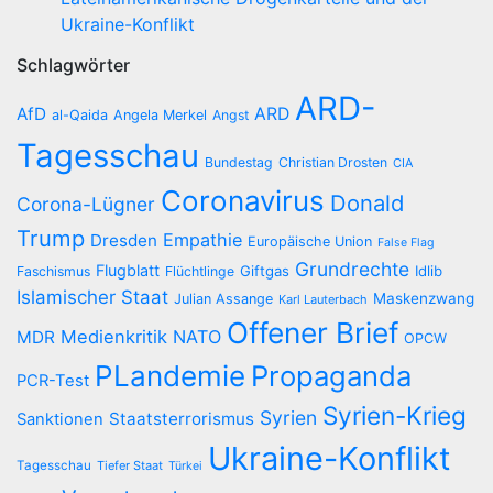
Ukraine-Konflikt
Schlagwörter
ARD-
AfD
ARD
al-Qaida
Angela Merkel
Angst
Tagesschau
Bundestag
Christian Drosten
CIA
Coronavirus
Donald
Corona-Lügner
Trump
Empathie
Dresden
Europäische Union
False Flag
Grundrechte
Flugblatt
Giftgas
Idlib
Faschismus
Flüchtlinge
Islamischer Staat
Maskenzwang
Julian Assange
Karl Lauterbach
Offener Brief
Medienkritik
NATO
MDR
OPCW
PLandemie
Propaganda
PCR-Test
Syrien-Krieg
Syrien
Staatsterrorismus
Sanktionen
Ukraine-Konflikt
Tagesschau
Tiefer Staat
Türkei