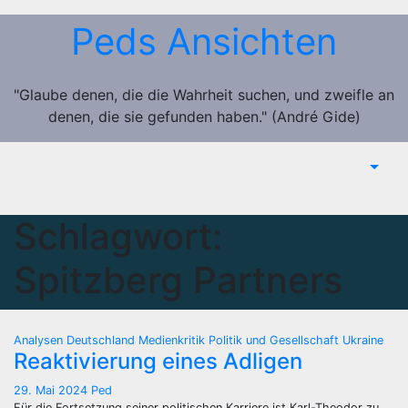
Zum
Peds Ansichten
Inhalt
springen
"Glaube denen, die die Wahrheit suchen, und zweifle an
denen, die sie gefunden haben." (André Gide)
Schlagwort:
Spitzberg Partners
Analysen
Deutschland
Medienkritik
Politik und Gesellschaft
Ukraine
Reaktivierung eines Adligen
29. Mai 2024
Ped
Für die Fortsetzung seiner politischen Karriere ist Karl-Theodor zu