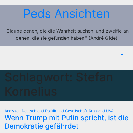
Zum
Peds Ansichten
Inhalt
springen
"Glaube denen, die die Wahrheit suchen, und zweifle an
denen, die sie gefunden haben." (André Gide)
Schlagwort:
Stefan
Kornelius
Analysen
Deutschland
Politik und Gesellschaft
Russland
USA
Wenn Trump mit Putin spricht, ist die
Demokratie gefährdet