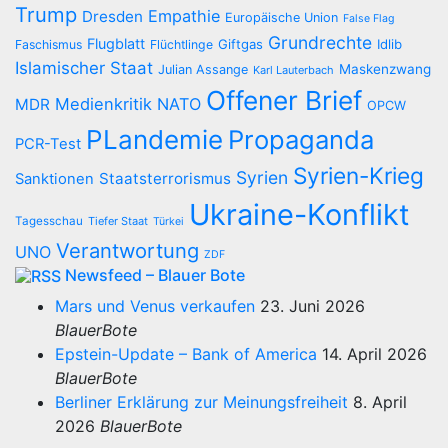
Trump
Empathie
Dresden
Europäische Union
False Flag
Grundrechte
Flugblatt
Giftgas
Idlib
Faschismus
Flüchtlinge
Islamischer Staat
Maskenzwang
Julian Assange
Karl Lauterbach
Offener Brief
Medienkritik
NATO
MDR
OPCW
PLandemie
Propaganda
PCR-Test
Syrien-Krieg
Syrien
Staatsterrorismus
Sanktionen
Ukraine-Konflikt
Tagesschau
Tiefer Staat
Türkei
Verantwortung
UNO
ZDF
Newsfeed – Blauer Bote
Mars und Venus verkaufen
23. Juni 2026
BlauerBote
Epstein-Update – Bank of America
14. April 2026
BlauerBote
Berliner Erklärung zur Meinungsfreiheit
8. April
2026
BlauerBote