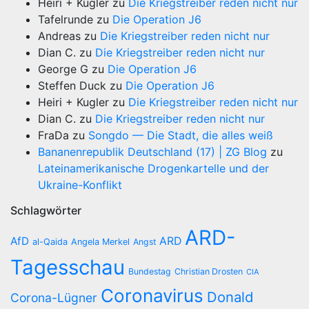
Heiri + Kugler
zu
Die Kriegstreiber reden nicht nur
Tafelrunde
zu
Die Operation J6
Andreas
zu
Die Kriegstreiber reden nicht nur
Dian C.
zu
Die Kriegstreiber reden nicht nur
George G
zu
Die Operation J6
Steffen Duck
zu
Die Operation J6
Heiri + Kugler
zu
Die Kriegstreiber reden nicht nur
Dian C.
zu
Die Kriegstreiber reden nicht nur
FraDa
zu
Songdo — Die Stadt, die alles weiß
Bananenrepublik Deutschland (17) | ZG Blog
zu
Lateinamerikanische Drogenkartelle und der
Ukraine-Konflikt
Schlagwörter
ARD-
AfD
ARD
al-Qaida
Angela Merkel
Angst
Tagesschau
Bundestag
Christian Drosten
CIA
Coronavirus
Donald
Corona-Lügner