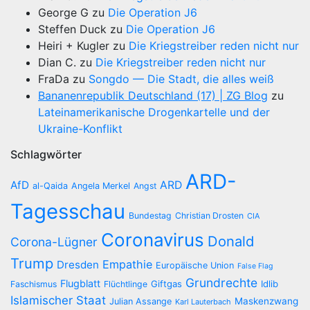
George G
zu
Die Operation J6
Steffen Duck
zu
Die Operation J6
Heiri + Kugler
zu
Die Kriegstreiber reden nicht nur
Dian C.
zu
Die Kriegstreiber reden nicht nur
FraDa
zu
Songdo — Die Stadt, die alles weiß
Bananenrepublik Deutschland (17) | ZG Blog
zu
Lateinamerikanische Drogenkartelle und der
Ukraine-Konflikt
Schlagwörter
ARD-
AfD
ARD
al-Qaida
Angela Merkel
Angst
Tagesschau
Bundestag
Christian Drosten
CIA
Coronavirus
Donald
Corona-Lügner
Trump
Empathie
Dresden
Europäische Union
False Flag
Grundrechte
Flugblatt
Giftgas
Idlib
Faschismus
Flüchtlinge
Islamischer Staat
Maskenzwang
Julian Assange
Karl Lauterbach