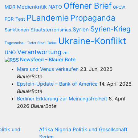
Offener Brief
Medienkritik
NATO
MDR
OPCW
PLandemie
Propaganda
PCR-Test
Syrien-Krieg
Syrien
Staatsterrorismus
Sanktionen
Ukraine-Konflikt
Tagesschau
Tiefer Staat
Türkei
Verantwortung
UNO
ZDF
Newsfeed – Blauer Bote
Mars und Venus verkaufen
23. Juni 2026
BlauerBote
Epstein-Update – Bank of America
14. April 2026
BlauerBote
Berliner Erklärung zur Meinungsfreiheit
8. April
2026
BlauerBote
olitik und
Afrika
Nigeria
Politik und Gesellschaft
Syrien