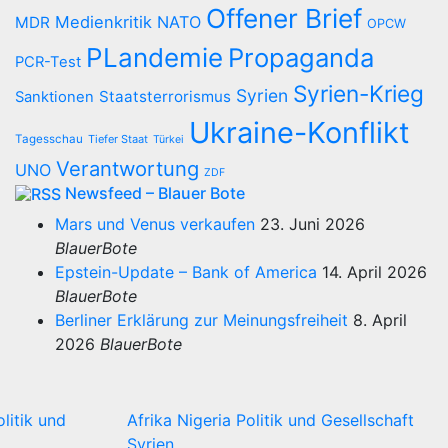
Offener Brief
Medienkritik
NATO
MDR
OPCW
PLandemie
Propaganda
PCR-Test
Syrien-Krieg
Syrien
Staatsterrorismus
Sanktionen
Ukraine-Konflikt
Tagesschau
Tiefer Staat
Türkei
Verantwortung
UNO
ZDF
Newsfeed – Blauer Bote
Mars und Venus verkaufen
23. Juni 2026
BlauerBote
Epstein-Update – Bank of America
14. April 2026
BlauerBote
Berliner Erklärung zur Meinungsfreiheit
8. April
2026
BlauerBote
olitik und
Afrika
Nigeria
Politik und Gesellschaft
Syrien