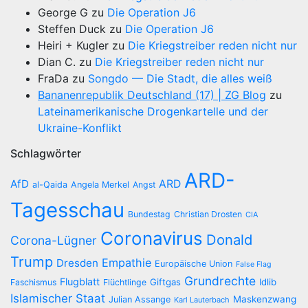
George G
zu
Die Operation J6
Steffen Duck
zu
Die Operation J6
Heiri + Kugler
zu
Die Kriegstreiber reden nicht nur
Dian C.
zu
Die Kriegstreiber reden nicht nur
FraDa
zu
Songdo — Die Stadt, die alles weiß
Bananenrepublik Deutschland (17) | ZG Blog
zu
Lateinamerikanische Drogenkartelle und der
Ukraine-Konflikt
Schlagwörter
ARD-
AfD
ARD
al-Qaida
Angela Merkel
Angst
Tagesschau
Bundestag
Christian Drosten
CIA
Coronavirus
Donald
Corona-Lügner
Trump
Empathie
Dresden
Europäische Union
False Flag
Grundrechte
Flugblatt
Giftgas
Idlib
Faschismus
Flüchtlinge
Islamischer Staat
Maskenzwang
Julian Assange
Karl Lauterbach