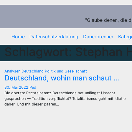
Zum
Inhalt
springen
"Glaube denen, die d
Home
Datenschutzerklärung
Dauerbrenner
Kateg
Schlagwort:
Stephan H
Analysen
Deutschland
Politik und Gesellschaft
Deutschland, wohin man schaut …
30. Mai 2022
Ped
Die oberste Rechtsinstanz Deutschlands hat unlängst Unrecht
gesprochen — Tradition verpflichtet? Totalitarismus geht mit Idiotie
daher. Und mit dieser paaren…