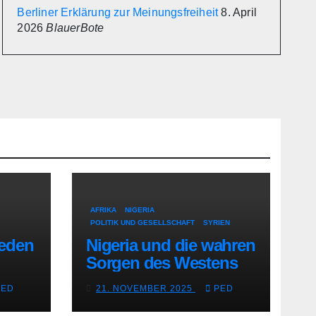
Berliner Erklärung zur Meinungsfreiheit
8. April
2026
BlauerBote
AFRIKA
NIGERIA
POLITIK UND GESELLSCHAFT
SYRIEN
reden
Nigeria und die wahren
Sorgen des Westens
PED
21. NOVEMBER 2025
PED