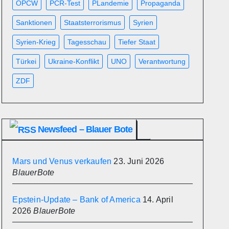
OPCW
PCR-Test
PLandemie
Propaganda
Sanktionen
Staatsterrorismus
Syrien
Syrien-Krieg
Tagesschau
Tiefer Staat
Türkei
Ukraine-Konflikt
UNO
Verantwortung
ZDF
Newsfeed – Blauer Bote
Mars und Venus verkaufen
23. Juni 2026
BlauerBote
Epstein-Update – Bank of America
14. April
2026
BlauerBote