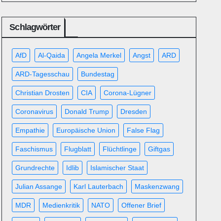
Schlagwörter
AfD
Al-Qaida
Angela Merkel
Angst
ARD
ARD-Tagesschau
Bundestag
Christian Drosten
CIA
Corona-Lügner
Coronavirus
Donald Trump
Dresden
Empathie
Europäische Union
False Flag
Faschismus
Flugblatt
Flüchtlinge
Giftgas
Grundrechte
Idlib
Islamischer Staat
Julian Assange
Karl Lauterbach
Maskenzwang
MDR
Medienkritik
NATO
Offener Brief