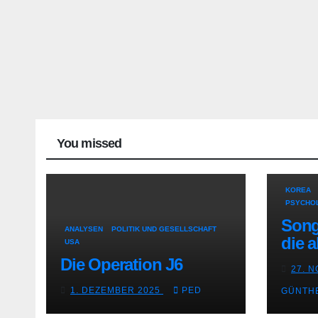
You missed
KOREA
PSYCHOL
Song
ANALYSEN
POLITIK UND GESELLSCHAFT
die a
USA
Die Operation J6
27. 
1. DEZEMBER 2025
PED
GÜNTH