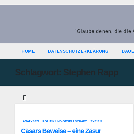
Zum
Inhalt
springen
"Glaube denen, die die 
HOME
DATENSCHUTZERKLÄRUNG
DAUE
Schlagwort:
Stephen Rapp
ANALYSEN
POLITIK UND GESELLSCHAFT
SYRIEN
Cäsars Beweise – eine Zäsur