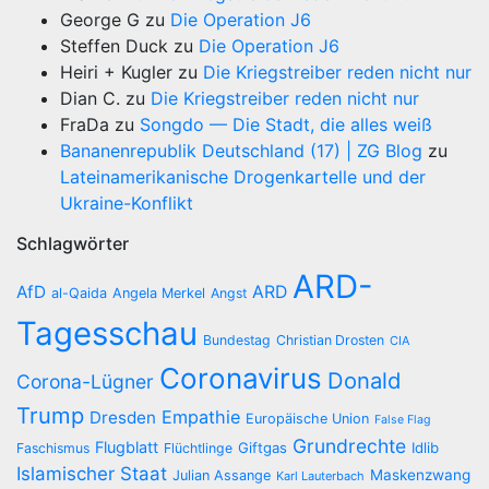
George G
zu
Die Operation J6
Steffen Duck
zu
Die Operation J6
Heiri + Kugler
zu
Die Kriegstreiber reden nicht nur
Dian C.
zu
Die Kriegstreiber reden nicht nur
FraDa
zu
Songdo — Die Stadt, die alles weiß
Bananenrepublik Deutschland (17) | ZG Blog
zu
Lateinamerikanische Drogenkartelle und der
Ukraine-Konflikt
Schlagwörter
ARD-
AfD
ARD
al-Qaida
Angela Merkel
Angst
Tagesschau
Bundestag
Christian Drosten
CIA
Coronavirus
Donald
Corona-Lügner
Trump
Empathie
Dresden
Europäische Union
False Flag
Grundrechte
Flugblatt
Giftgas
Idlib
Faschismus
Flüchtlinge
Islamischer Staat
Maskenzwang
Julian Assange
Karl Lauterbach