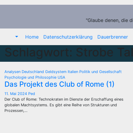
Zum
Inhalt
springen
"Glaube denen, die d
Home
Datenschutzerklärung
Dauerbrenner
Schlagwort:
Strobe Ta
Analysen
Deutschland
Geldsystem
Italien
Politik und Gesellschaft
Psychologie und Philosophie
USA
Das Projekt des Club of Rome (1)
11. Mai 2024
Ped
Der Club of Rome: Technokraten im Dienste der Erschaffung eines
globalen Machtsystems. Es gibt eine Reihe von Strukturen und
Prozessen,…