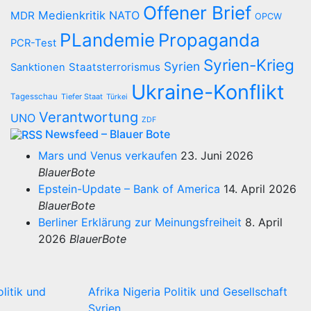
Offener Brief
Medienkritik
NATO
MDR
OPCW
PLandemie
Propaganda
PCR-Test
Syrien-Krieg
Syrien
Staatsterrorismus
Sanktionen
Ukraine-Konflikt
Tagesschau
Tiefer Staat
Türkei
Verantwortung
UNO
ZDF
Newsfeed – Blauer Bote
Mars und Venus verkaufen
23. Juni 2026
BlauerBote
Epstein-Update – Bank of America
14. April 2026
BlauerBote
Berliner Erklärung zur Meinungsfreiheit
8. April
2026
BlauerBote
olitik und
Afrika
Nigeria
Politik und Gesellschaft
Syrien