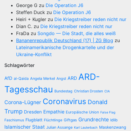
George G
zu
Die Operation J6
Steffen Duck
zu
Die Operation J6
Heiri + Kugler
zu
Die Kriegstreiber reden nicht nur
Dian C.
zu
Die Kriegstreiber reden nicht nur
FraDa
zu
Songdo — Die Stadt, die alles weiß
Bananenrepublik Deutschland (17) | ZG Blog
zu
Lateinamerikanische Drogenkartelle und der
Ukraine-Konflikt
Schlagwörter
ARD-
AfD
ARD
al-Qaida
Angela Merkel
Angst
Tagesschau
Bundestag
Christian Drosten
CIA
Coronavirus
Donald
Corona-Lügner
Trump
Empathie
Dresden
Europäische Union
False Flag
Grundrechte
Flugblatt
Giftgas
Idlib
Faschismus
Flüchtlinge
Islamischer Staat
Maskenzwang
Julian Assange
Karl Lauterbach