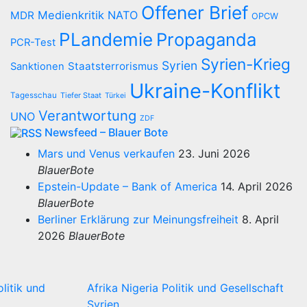
Offener Brief
Medienkritik
NATO
MDR
OPCW
PLandemie
Propaganda
PCR-Test
Syrien-Krieg
Syrien
Staatsterrorismus
Sanktionen
Ukraine-Konflikt
Tagesschau
Tiefer Staat
Türkei
Verantwortung
UNO
ZDF
Newsfeed – Blauer Bote
Mars und Venus verkaufen
23. Juni 2026
BlauerBote
Epstein-Update – Bank of America
14. April 2026
BlauerBote
Berliner Erklärung zur Meinungsfreiheit
8. April
2026
BlauerBote
olitik und
Afrika
Nigeria
Politik und Gesellschaft
Syrien