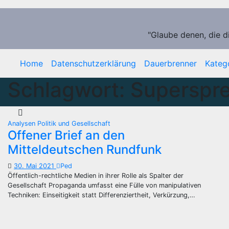
Zum
Inhalt
springen
"Glaube denen, die d
Home
Datenschutzerklärung
Dauerbrenner
Kateg
Schlagwort:
Superspr
Analysen
Politik und Gesellschaft
Offener Brief an den
Mitteldeutschen Rundfunk
30. Mai 2021
Ped
Öffentlich-rechtliche Medien in ihrer Rolle als Spalter der
Gesellschaft Propaganda umfasst eine Fülle von manipulativen
Techniken: Einseitigkeit statt Differenziertheit, Verkürzung,…