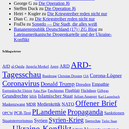
George G
zu
Die Operation J6
Steffen Duck
zu
Die Operation J6
Heiri + Kugler
zu
Die Kriegstreiber reden nicht nur
Dian C.
zu
Die Kriegstreiber reden nicht nur
FraDa
zu
Songdo — Die Stadt, die alles weiß
Bananenrepublik Deutschland (17) | ZG Blog
zu
Lateinamerikanische Drogenkartelle und der Ukraine-
Konflikt
Schlagwörter
ARD-
AfD
ARD
al-Qaida
Angela Merkel
Angst
Tagesschau
Corona-Lügner
Bundestag
Christian Drosten
CIA
Coronavirus
Donald Trump
Dresden
Empathie
Flugblatt
Giftgas
Europäische Union
Faschismus
Flüchtlinge
False Flag
Grundrechte
Islamischer Staat
Idlib
Julian Assange
Karl Lauterbach
Offener Brief
Medienkritik
MDR
NATO
Maskenzwang
PLandemie
Propaganda
PCR-Test
Sanktionen
OPCW
Syrien-Krieg
Syrien
Staatsterrorismus
Tagesschau
Tiefer Staat
Ukraine-Konflikt