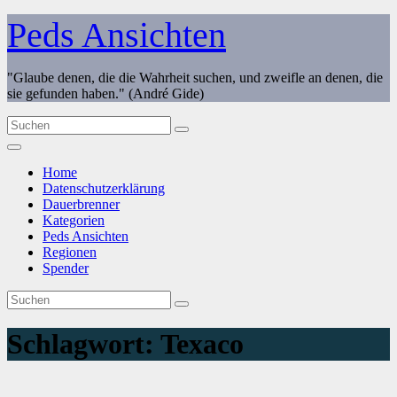
Zum
Peds Ansichten
Inhalt
springen
"Glaube denen, die die Wahrheit suchen, und zweifle an denen, die
sie gefunden haben." (André Gide)
Home
Datenschutzerklärung
Dauerbrenner
Kategorien
Peds Ansichten
Regionen
Spender
Schlagwort:
Texaco