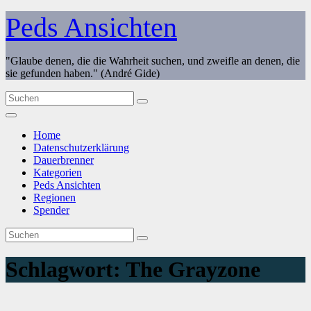
Zum
Peds Ansichten
Inhalt
springen
"Glaube denen, die die Wahrheit suchen, und zweifle an denen, die
sie gefunden haben." (André Gide)
Home
Datenschutzerklärung
Dauerbrenner
Kategorien
Peds Ansichten
Regionen
Spender
Schlagwort:
The Grayzone