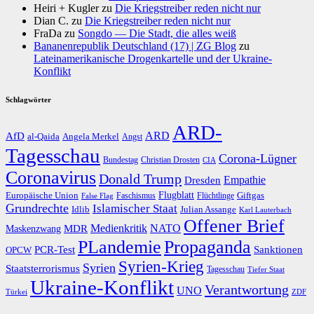
Heiri + Kugler
zu
Die Kriegstreiber reden nicht nur
Dian C.
zu
Die Kriegstreiber reden nicht nur
FraDa
zu
Songdo — Die Stadt, die alles weiß
Bananenrepublik Deutschland (17) | ZG Blog
zu
Lateinamerikanische Drogenkartelle und der Ukraine-
Konflikt
Schlagwörter
ARD-
AfD
ARD
al-Qaida
Angela Merkel
Angst
Tagesschau
Corona-Lügner
Bundestag
Christian Drosten
CIA
Coronavirus
Donald Trump
Dresden
Empathie
Flugblatt
Giftgas
Europäische Union
Faschismus
Flüchtlinge
False Flag
Grundrechte
Islamischer Staat
Idlib
Julian Assange
Karl Lauterbach
Offener Brief
Medienkritik
MDR
NATO
Maskenzwang
PLandemie
Propaganda
PCR-Test
Sanktionen
OPCW
Syrien-Krieg
Syrien
Staatsterrorismus
Tagesschau
Tiefer Staat
Ukraine-Konflikt
Verantwortung
UNO
Türkei
ZDF