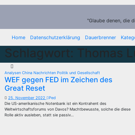
Zum
Inhalt
springen
"Glaube denen, die d
Home
Datenschutzerklärung
Dauerbrenner
Kateg
Schlagwort:
Thomas L
Analysen
China
Nachrichten
Politik und Gesellschaft
WEF gegen FED im Zeichen des
Great Reset
25. November 2022
Ped
Die US-amerikanische Notenbank ist ein Kontrahent des
Weltwirtschaftsforums von Davos? Machtbewusste, solche die diese
Rolle aktiv ausleben, statt sie passiv…