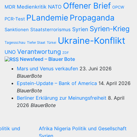
Offener Brief
Medienkritik
NATO
MDR
OPCW
PLandemie
Propaganda
PCR-Test
Syrien-Krieg
Syrien
Staatsterrorismus
Sanktionen
Ukraine-Konflikt
Tagesschau
Tiefer Staat
Türkei
Verantwortung
UNO
ZDF
Newsfeed – Blauer Bote
Mars und Venus verkaufen
23. Juni 2026
BlauerBote
Epstein-Update – Bank of America
14. April 2026
BlauerBote
Berliner Erklärung zur Meinungsfreiheit
8. April
2026
BlauerBote
olitik und
Afrika
Nigeria
Politik und Gesellschaft
Syrien