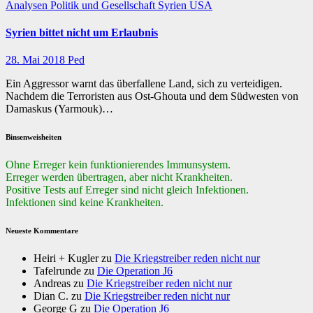
Analysen
Politik und Gesellschaft
Syrien
USA
Syrien bittet nicht um Erlaubnis
28. Mai 2018
Ped
Ein Aggressor warnt das überfallene Land, sich zu verteidigen.
Nachdem die Terroristen aus Ost-Ghouta und dem Südwesten von
Damaskus (Yarmouk)…
Binsenweisheiten
Ohne Erreger kein funktionierendes Immunsystem.
Erreger werden übertragen, aber nicht Krankheiten.
Positive Tests auf Erreger sind nicht gleich Infektionen.
Infektionen sind keine Krankheiten.
Neueste Kommentare
Heiri + Kugler
zu
Die Kriegstreiber reden nicht nur
Tafelrunde
zu
Die Operation J6
Andreas
zu
Die Kriegstreiber reden nicht nur
Dian C.
zu
Die Kriegstreiber reden nicht nur
George G
zu
Die Operation J6