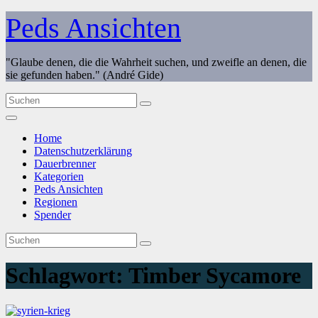
Zum
Peds Ansichten
Inhalt
springen
"Glaube denen, die die Wahrheit suchen, und zweifle an denen, die
sie gefunden haben." (André Gide)
Home
Datenschutzerklärung
Dauerbrenner
Kategorien
Peds Ansichten
Regionen
Spender
Schlagwort:
Timber Sycamore