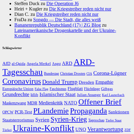
Steffen Duck
zu
Die Operation J6
Heiri + Kugler
zu
Die Kriegstreiber reden nicht nur
Dian C.
zu
Die Kriegstreiber reden nicht nur
FraDa
zu
Songdo — Die Stadt, die alles weiß
Bananenrepublik Deutschland (17) | ZG Blog
zu
Lateinamerikanische Drogenkartelle und der Ukraine-
Konflikt
Schlagwörter
ARD-
AfD
ARD
al-Qaida
Angela Merkel
Angst
Tagesschau
Corona-Lügner
Bundestag
Christian Drosten
CIA
Coronavirus
Donald Trump
Dresden
Empathie
Flugblatt
Giftgas
Europäische Union
Faschismus
Flüchtlinge
False Flag
Grundrechte
Islamischer Staat
Idlib
Julian Assange
Karl Lauterbach
Offener Brief
Medienkritik
MDR
NATO
Maskenzwang
PLandemie
Propaganda
PCR-Test
Sanktionen
OPCW
Syrien-Krieg
Syrien
Staatsterrorismus
Tagesschau
Tiefer Staat
Ukraine-Konflikt
Verantwortung
UNO
Türkei
ZDF