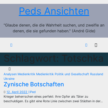
Zum
Peds Ansichten
Inhalt
springen
"Glaube denen, die die Wahrheit suchen, und zweifle an
denen, die sie gefunden haben." (André Gide)
Schlagwort:
Totschka
Analysen
Medienkritik
Medienkritik
Politik und Gesellschaft
Russland
Ukraine
Zynische Botschaften
12. April 2022
Ped
Krieger beherrschen eines perfekt: Ihre Opfer als Täter zu
beschuldigen. Es gibt eine Rote Linie zwischen zwei Städten in der…