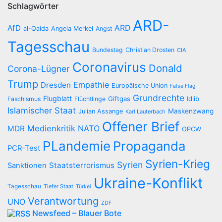
Schlagwörter
ARD-
AfD
ARD
al-Qaida
Angela Merkel
Angst
Tagesschau
Bundestag
Christian Drosten
CIA
Coronavirus
Donald
Corona-Lügner
Trump
Empathie
Dresden
Europäische Union
False Flag
Grundrechte
Flugblatt
Giftgas
Idlib
Faschismus
Flüchtlinge
Islamischer Staat
Maskenzwang
Julian Assange
Karl Lauterbach
Offener Brief
Medienkritik
NATO
MDR
OPCW
PLandemie
Propaganda
PCR-Test
Syrien-Krieg
Syrien
Staatsterrorismus
Sanktionen
Ukraine-Konflikt
Tagesschau
Tiefer Staat
Türkei
Verantwortung
UNO
ZDF
Newsfeed – Blauer Bote