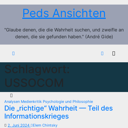
Zum
Peds Ansichten
Inhalt
springen
"Glaube denen, die die Wahrheit suchen, und zweifle an
denen, die sie gefunden haben." (André Gide)
Schlagwort:
USSOCOM
Analysen
Medienkritik
Psychologie und Philosophie
Die „richtige“ Wahrheit — Teil des
Informationskrieges
2. Juni 2024
Elem Chintsky