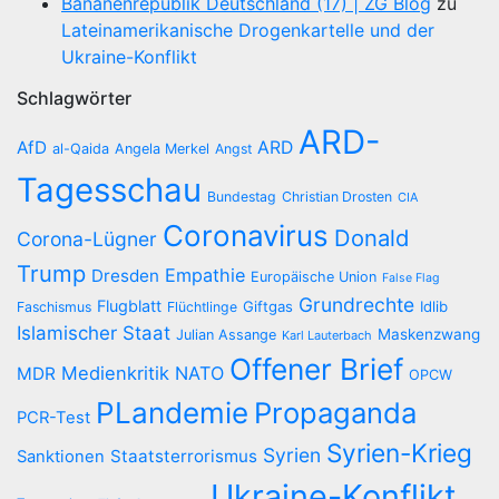
Bananenrepublik Deutschland (17) | ZG Blog
zu
Lateinamerikanische Drogenkartelle und der
Ukraine-Konflikt
Schlagwörter
ARD-
AfD
ARD
al-Qaida
Angela Merkel
Angst
Tagesschau
Bundestag
Christian Drosten
CIA
Coronavirus
Donald
Corona-Lügner
Trump
Empathie
Dresden
Europäische Union
False Flag
Grundrechte
Flugblatt
Giftgas
Idlib
Faschismus
Flüchtlinge
Islamischer Staat
Maskenzwang
Julian Assange
Karl Lauterbach
Offener Brief
Medienkritik
NATO
MDR
OPCW
PLandemie
Propaganda
PCR-Test
Syrien-Krieg
Syrien
Staatsterrorismus
Sanktionen
Ukraine-Konflikt