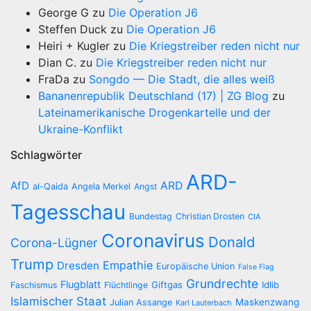
George G
zu
Die Operation J6
Steffen Duck
zu
Die Operation J6
Heiri + Kugler
zu
Die Kriegstreiber reden nicht nur
Dian C.
zu
Die Kriegstreiber reden nicht nur
FraDa
zu
Songdo — Die Stadt, die alles weiß
Bananenrepublik Deutschland (17) | ZG Blog
zu
Lateinamerikanische Drogenkartelle und der
Ukraine-Konflikt
Schlagwörter
ARD-
AfD
ARD
al-Qaida
Angela Merkel
Angst
Tagesschau
Bundestag
Christian Drosten
CIA
Coronavirus
Donald
Corona-Lügner
Trump
Empathie
Dresden
Europäische Union
False Flag
Grundrechte
Flugblatt
Giftgas
Idlib
Faschismus
Flüchtlinge
Islamischer Staat
Maskenzwang
Julian Assange
Karl Lauterbach