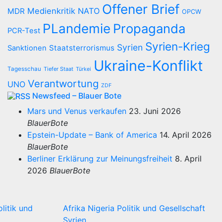
Offener Brief
Medienkritik
NATO
MDR
OPCW
PLandemie
Propaganda
PCR-Test
Syrien-Krieg
Syrien
Staatsterrorismus
Sanktionen
Ukraine-Konflikt
Tagesschau
Tiefer Staat
Türkei
Verantwortung
UNO
ZDF
Newsfeed – Blauer Bote
Mars und Venus verkaufen
23. Juni 2026
BlauerBote
Epstein-Update – Bank of America
14. April 2026
BlauerBote
Berliner Erklärung zur Meinungsfreiheit
8. April
2026
BlauerBote
olitik und
Afrika
Nigeria
Politik und Gesellschaft
Syrien