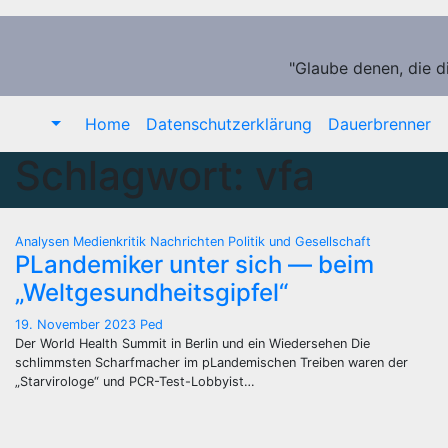
Zum
Inhalt
springen
"Glaube denen, die d
Home
Datenschutzerklärung
Dauerbrenner
Schlagwort:
vfa
Analysen
Medienkritik
Nachrichten
Politik und Gesellschaft
PLandemiker unter sich — beim
„Weltgesundheitsgipfel“
19. November 2023
Ped
Der World Health Summit in Berlin und ein Wiedersehen Die
schlimmsten Scharfmacher im pLandemischen Treiben waren der
„Starvirologe“ und PCR-Test-Lobbyist…