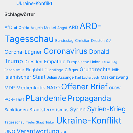
Ukraine-Konflikt
Schlagwörter
ARD-
AfD
ARD
al-Qaida
Angela Merkel
Angst
Tagesschau
Bundestag
Christian Drosten
CIA
Coronavirus
Donald
Corona-Lügner
Trump
Empathie
Dresden
Europäische Union
False Flag
Grundrechte
Flugblatt
Giftgas
Idlib
Faschismus
Flüchtlinge
Islamischer Staat
Maskenzwang
Julian Assange
Karl Lauterbach
Offener Brief
Medienkritik
NATO
MDR
OPCW
PLandemie
Propaganda
PCR-Test
Syrien-Krieg
Syrien
Staatsterrorismus
Sanktionen
Ukraine-Konflikt
Tagesschau
Tiefer Staat
Türkei
Verantwortung
UNO
ZDF