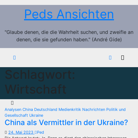
Zum
Peds Ansichten
Inhalt
springen
"Glaube denen, die die Wahrheit suchen, und zweifle an
denen, die sie gefunden haben." (André Gide)
Schlagwort:
Wirtschaft
Analysen
China
Deutschland
Medienkritik
Nachrichten
Politik und
Gesellschaft
Ukraine
China als Vermittler in der Ukraine?
24. Mai 2023
Ped