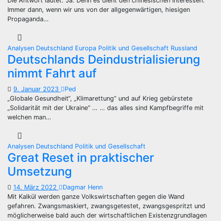
Die Antwort lautet: Ja. Denn es dient den chinesischen Interessen.
Immer dann, wenn wir uns von der allgegenwärtigen, hiesigen
Propaganda…
Analysen
Deutschland
Europa
Politik und Gesellschaft
Russland
Deutschlands Deindustrialisierung
nimmt Fahrt auf
9. Januar 2023
Ped
„Globale Gesundheit“, „Klimarettung“ und auf Krieg gebürstete
„Solidarität mit der Ukraine“ … … das alles sind Kampfbegriffe mit
welchen man…
Analysen
Deutschland
Politik und Gesellschaft
Great Reset in praktischer
Umsetzung
14. März 2022
Dagmar Henn
Mit Kalkül werden ganze Volkswirtschaften gegen die Wand
gefahren. Zwangsmaskiert, zwangsgetestet, zwangsgespritzt und
möglicherweise bald auch der wirtschaftlichen Existenzgrundlagen