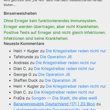
wird getrickst und „zur Not“ lässt man auch Gesellschaften fernab
bluten.…
Binsenweisheiten
Ohne Erreger kein funktionierendes Immunsystem.
Erreger werden übertragen, aber nicht Krankheiten.
Positive Tests auf Erreger sind nicht gleich Infektionen.
Infektionen sind keine Krankheiten.
Neueste Kommentare
Heiri + Kugler
zu
Die Kriegstreiber reden nicht nur
Tafelrunde
zu
Die Operation J6
Andreas
zu
Die Kriegstreiber reden nicht nur
Dian C.
zu
Die Kriegstreiber reden nicht nur
George G
zu
Die Operation J6
Steffen Duck
zu
Die Operation J6
Heiri + Kugler
zu
Die Kriegstreiber reden nicht nur
Dian C.
zu
Die Kriegstreiber reden nicht nur
FraDa
zu
Songdo — Die Stadt, die alles weiß
Bananenrepublik Deutschland (17) | ZG Blog
zu
Lateinamerikanische Drogenkartelle und der