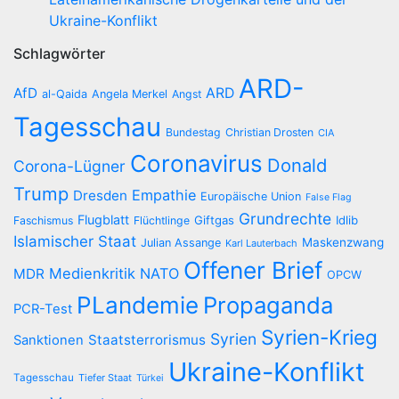
Ukraine-Konflikt
Schlagwörter
ARD-
AfD
ARD
al-Qaida
Angela Merkel
Angst
Tagesschau
Bundestag
Christian Drosten
CIA
Coronavirus
Donald
Corona-Lügner
Trump
Empathie
Dresden
Europäische Union
False Flag
Grundrechte
Flugblatt
Giftgas
Idlib
Faschismus
Flüchtlinge
Islamischer Staat
Maskenzwang
Julian Assange
Karl Lauterbach
Offener Brief
Medienkritik
NATO
MDR
OPCW
PLandemie
Propaganda
PCR-Test
Syrien-Krieg
Syrien
Staatsterrorismus
Sanktionen
Ukraine-Konflikt
Tagesschau
Tiefer Staat
Türkei