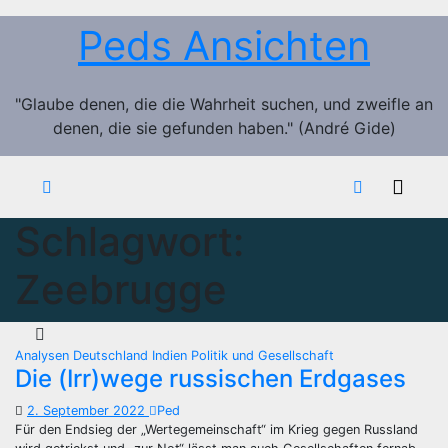
Zum
Peds Ansichten
Inhalt
springen
"Glaube denen, die die Wahrheit suchen, und zweifle an
denen, die sie gefunden haben." (André Gide)
Schlagwort:
Zeebrugge
Analysen
Deutschland
Indien
Politik und Gesellschaft
Die (Irr)wege russischen Erdgases
2. September 2022
Ped
Für den Endsieg der „Wertegemeinschaft“ im Krieg gegen Russland