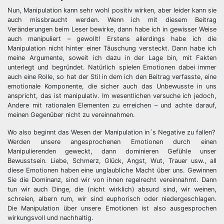
Nun, Manipulation kann sehr wohl positiv wirken, aber leider kann sie
auch missbraucht werden. Wenn ich mit diesem Beitrag
Veränderungen beim Leser bewirke, dann habe ich in gewisser Weise
auch manipuliert – gewollt! Erstens allerdings habe ich die
Manipulation nicht hinter einer Täuschung versteckt. Dann habe ich
meine Argumente, soweit ich dazu in der Lage bin, mit Fakten
unterlegt und begründet. Natürlich spielen Emotionen dabei immer
auch eine Rolle, so hat der Stil in dem ich den Beitrag verfasste, eine
emotionale Komponente, die sicher auch das Unbewusste in uns
anspricht, das ist manipulativ. Im wesentlichen versuche ich jedoch,
Andere mit rationalen Elementen zu erreichen – und achte darauf,
meinen Gegenüber nicht zu vereinnahmen.
Wo also beginnt das Wesen der Manipulation in´s Negative zu fallen?
Werden unsere angesprochenen Emotionen durch einen
Manipulierenden geweckt, dann dominieren Gefühle unser
Bewusstsein. Liebe, Schmerz, Glück, Angst, Wut, Trauer usw., all
diese Emotionen haben eine unglaubliche Macht über uns. Gewinnen
Sie die Dominanz, sind wir von ihnen regelrecht vereinnahmt. Dann
tun wir auch Dinge, die (nicht wirklich) absurd sind, wir weinen,
schreien, albern rum, wir sind euphorisch oder niedergeschlagen.
Die Manipulation über unsere Emotionen ist also ausgesprochen
wirkungsvoll und nachhaltig.