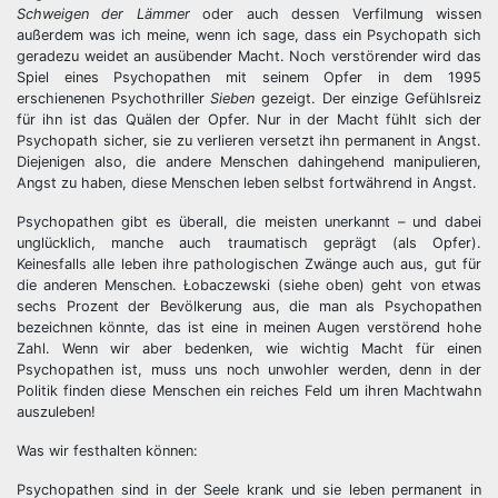
Schweigen der Lämmer
oder auch dessen Verfilmung wissen
außerdem was ich meine, wenn ich sage, dass ein Psychopath sich
geradezu weidet an ausübender Macht. Noch verstörender wird das
Spiel eines Psychopathen mit seinem Opfer in dem 1995
erschienenen Psychothriller
Sieben
gezeigt. Der einzige Gefühlsreiz
für ihn ist das Quälen der Opfer. Nur in der Macht fühlt sich der
Psychopath sicher, sie zu verlieren versetzt ihn permanent in Angst.
Diejenigen also, die andere Menschen dahingehend manipulieren,
Angst zu haben, diese Menschen leben selbst fortwährend in Angst.
Psychopathen gibt es überall, die meisten unerkannt – und dabei
unglücklich, manche auch traumatisch geprägt (als Opfer).
Keinesfalls alle leben ihre pathologischen Zwänge auch aus, gut für
die anderen Menschen. Łobaczewski (siehe oben) geht von etwas
sechs Prozent der Bevölkerung aus, die man als Psychopathen
bezeichnen könnte, das ist eine in meinen Augen verstörend hohe
Zahl. Wenn wir aber bedenken, wie wichtig Macht für einen
Psychopathen ist, muss uns noch unwohler werden, denn in der
Politik finden diese Menschen ein reiches Feld um ihren Machtwahn
auszuleben!
Was wir festhalten können:
Psychopathen sind in der Seele krank und sie leben permanent in