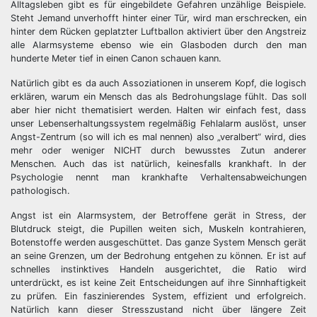
Alltagsleben gibt es für eingebildete Gefahren unzählige Beispiele.
Steht Jemand unverhofft hinter einer Tür, wird man erschrecken, ein
hinter dem Rücken geplatzter Luftballon aktiviert über den Angstreiz
alle Alarmsysteme ebenso wie ein Glasboden durch den man
hunderte Meter tief in einen Canon schauen kann.
Natürlich gibt es da auch Assoziationen in unserem Kopf, die logisch
erklären, warum ein Mensch das als Bedrohungslage fühlt. Das soll
aber hier nicht thematisiert werden. Halten wir einfach fest, dass
unser Lebenserhaltungssystem regelmäßig Fehlalarm auslöst, unser
Angst-Zentrum (so will ich es mal nennen) also „veralbert“ wird, dies
mehr oder weniger NICHT durch bewusstes Zutun anderer
Menschen. Auch das ist natürlich, keinesfalls krankhaft. In der
Psychologie nennt man krankhafte Verhaltensabweichungen
pathologisch.
Angst ist ein Alarmsystem, der Betroffene gerät in Stress, der
Blutdruck steigt, die Pupillen weiten sich, Muskeln kontrahieren,
Botenstoffe werden ausgeschüttet. Das ganze System Mensch gerät
an seine Grenzen, um der Bedrohung entgehen zu können. Er ist auf
schnelles instinktives Handeln ausgerichtet, die Ratio wird
unterdrückt, es ist keine Zeit Entscheidungen auf ihre Sinnhaftigkeit
zu prüfen. Ein faszinierendes System, effizient und erfolgreich.
Natürlich kann dieser Stresszustand nicht über längere Zeit