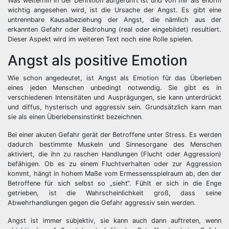
Was weiterhin in der Definition aufgeführt ist und von mir als enorm
wichtig angesehen wird, ist die Ursache der Angst. Es gibt eine
untrennbare Kausalbeziehung der Angst, die nämlich aus der
erkannten Gefahr oder Bedrohung (real oder eingebildet) resultiert.
Dieser Aspekt wird im weiteren Text noch eine Rolle spielen.
Angst als positive Emotion
Wie schon angedeutet, ist Angst als Emotion für das Überleben
eines jeden Menschen unbedingt notwendig. Sie gibt es in
verschiedenen Intensitäten und Ausprägungen, sie kann unterdrückt
und diffus, hysterisch und aggressiv sein. Grundsätzlich kann man
sie als einen Überlebensinstinkt bezeichnen.
Bei einer akuten Gefahr gerät der Betroffene unter Stress. Es werden
dadurch bestimmte Muskeln und Sinnesorgane des Menschen
aktiviert, die ihn zu raschen Handlungen (Flucht oder Aggression)
befähigen. Ob es zu einem Fluchtverhalten oder zur Aggression
kommt, hängt in hohem Maße vom Ermessensspielraum ab, den der
Betroffene für sich selbst so „sieht“. Fühlt er sich in die Enge
getrieben, ist die Wahrscheinlichkeit groß, dass seine
Abwehrhandlungen gegen die Gefahr aggressiv sein werden.
Angst ist immer subjektiv, sie kann auch dann auftreten, wenn