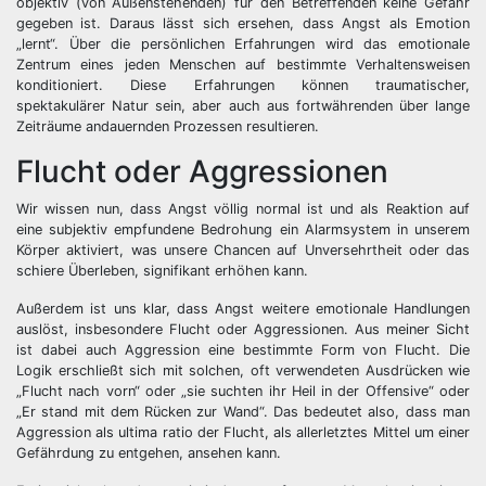
objektiv (von Außenstehenden) für den Betreffenden keine Gefahr
gegeben ist. Daraus lässt sich ersehen, dass Angst als Emotion
„lernt“. Über die persönlichen Erfahrungen wird das emotionale
Zentrum eines jeden Menschen auf bestimmte Verhaltensweisen
konditioniert. Diese Erfahrungen können traumatischer,
spektakulärer Natur sein, aber auch aus fortwährenden über lange
Zeiträume andauernden Prozessen resultieren.
Flucht oder Aggressionen
Wir wissen nun, dass Angst völlig normal ist und als Reaktion auf
eine subjektiv empfundene Bedrohung ein Alarmsystem in unserem
Körper aktiviert, was unsere Chancen auf Unversehrtheit oder das
schiere Überleben, signifikant erhöhen kann.
Außerdem ist uns klar, dass Angst weitere emotionale Handlungen
auslöst, insbesondere Flucht oder Aggressionen. Aus meiner Sicht
ist dabei auch Aggression eine bestimmte Form von Flucht. Die
Logik erschließt sich mit solchen, oft verwendeten Ausdrücken wie
„Flucht nach vorn“ oder „sie suchten ihr Heil in der Offensive“ oder
„Er stand mit dem Rücken zur Wand“. Das bedeutet also, dass man
Aggression als ultima ratio der Flucht, als allerletztes Mittel um einer
Gefährdung zu entgehen, ansehen kann.