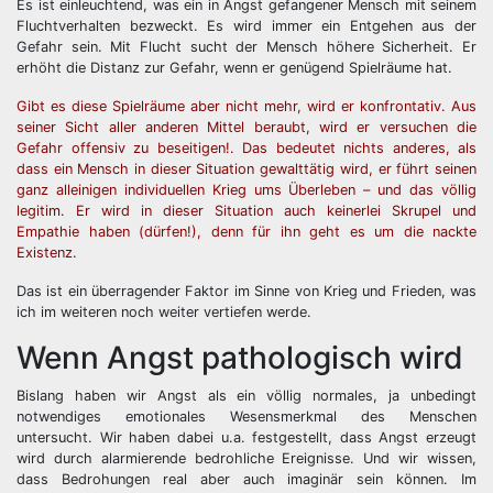
Es ist einleuchtend, was ein in Angst gefangener Mensch mit seinem
Fluchtverhalten bezweckt. Es wird immer ein Entgehen aus der
Gefahr sein. Mit Flucht sucht der Mensch höhere Sicherheit. Er
erhöht die Distanz zur Gefahr, wenn er genügend Spielräume hat.
Gibt es diese Spielräume aber nicht mehr, wird er konfrontativ. Aus
seiner Sicht aller anderen Mittel beraubt, wird er versuchen die
Gefahr offensiv zu beseitigen!. Das bedeutet nichts anderes, als
dass ein Mensch in dieser Situation gewalttätig wird, er führt seinen
ganz alleinigen individuellen Krieg ums Überleben – und das völlig
legitim. Er wird in dieser Situation auch keinerlei Skrupel und
Empathie haben (dürfen!), denn für ihn geht es um die nackte
Existenz.
Das ist ein überragender Faktor im Sinne von Krieg und Frieden, was
ich im weiteren noch weiter vertiefen werde.
Wenn Angst pathologisch wird
Bislang haben wir Angst als ein völlig normales, ja unbedingt
notwendiges emotionales Wesensmerkmal des Menschen
untersucht. Wir haben dabei u.a. festgestellt, dass Angst erzeugt
wird durch alarmierende bedrohliche Ereignisse. Und wir wissen,
dass Bedrohungen real aber auch imaginär sein können. Im