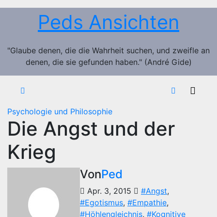
Zum
Peds Ansichten
Inhalt
springen
"Glaube denen, die die Wahrheit suchen, und zweifle an
denen, die sie gefunden haben." (André Gide)
Psychologie und Philosophie
Die Angst und der
Krieg
Von
Ped
Apr. 3, 2015
#Angst
,
#Egotismus
,
#Empathie
,
#Höhlengleichnis
,
#Kognitive