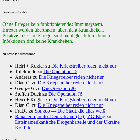
Binsenweisheiten
Ohne Erreger kein funktionierendes Immunsystem.
Erreger werden übertragen, aber nicht Krankheiten.
Positive Tests auf Erreger sind nicht gleich Infektionen.
Infektionen sind keine Krankheiten.
Neueste Kommentare
Heiri + Kugler
zu
Die Kriegstreiber reden nicht nur
Tafelrunde
zu
Die Operation J6
Andreas
zu
Die Kriegstreiber reden nicht nur
Dian C.
zu
Die Kriegstreiber reden nicht nur
George G
zu
Die Operation J6
Steffen Duck
zu
Die Operation J6
Heiri + Kugler
zu
Die Kriegstreiber reden nicht nur
Dian C.
zu
Die Kriegstreiber reden nicht nur
FraDa
zu
Songdo — Die Stadt, die alles weiß
Bananenrepublik Deutschland (17) | ZG Blog
zu
Lateinamerikanische Drogenkartelle und der Ukraine-
Konflikt