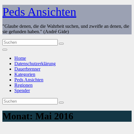
Zum
Peds Ansichten
Inhalt
springen
"Glaube denen, die die Wahrheit suchen, und zweifle an denen, die
sie gefunden haben." (André Gide)
Home
Datenschutzerklärung
Dauerbrenner
Kategorien
Peds Ansichten
Regionen
Spender
Monat:
Mai 2016