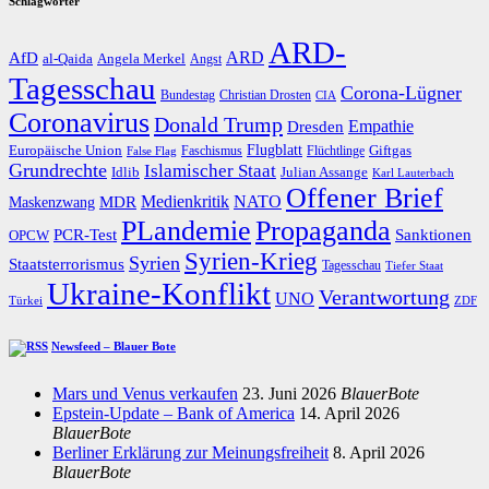
Schlagwörter
ARD-
AfD
ARD
al-Qaida
Angela Merkel
Angst
Tagesschau
Corona-Lügner
Bundestag
Christian Drosten
CIA
Coronavirus
Donald Trump
Dresden
Empathie
Flugblatt
Giftgas
Europäische Union
Faschismus
Flüchtlinge
False Flag
Grundrechte
Islamischer Staat
Idlib
Julian Assange
Karl Lauterbach
Offener Brief
Medienkritik
MDR
NATO
Maskenzwang
PLandemie
Propaganda
PCR-Test
Sanktionen
OPCW
Syrien-Krieg
Syrien
Staatsterrorismus
Tagesschau
Tiefer Staat
Ukraine-Konflikt
Verantwortung
UNO
Türkei
ZDF
Newsfeed – Blauer Bote
Mars und Venus verkaufen
23. Juni 2026
BlauerBote
Epstein-Update – Bank of America
14. April 2026
BlauerBote
Berliner Erklärung zur Meinungsfreiheit
8. April 2026
BlauerBote